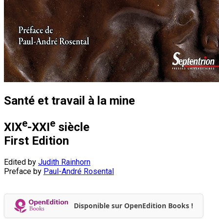
Santé et travail à la mine
e
e
XIX
-XXI
siècle
First Edition
Edited by
Judith Rainhorn
Preface by
Paul-André Rosental
Disponible sur OpenEdition Books !