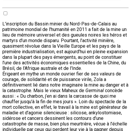
L'inscription du Bassin minier du Nord-Pas-de-Calais au
patrimoine mondial de l'humanité en 2011 a fait de la mine un
lieu de mémoire universel et des gueules noires les héros et
martyrs d’un monde disparu. Pourtant, l’activité minière,
quasiment révolue dans la Vieille Europe et les pays de la
première industrialisation, est aujourd’hui en pleine expansion
dans la plupart des pays émergents, au point de constituer
l’une des activités économiques essentielles de la Chine, du
Brésil, de l’Afrique australe et de l’Inde.
Érigeant en mythe un monde ouvrier fier de ses valeurs de
courage, de solidarité et de puissance virile, Zola a
définitivement lié dans notre imaginaire la mine au danger et à
la catastrophe. Mais le vieux Maheux de
Germinal
concède
aussi : « Du charbon, j’en ai dans la carcasse de quoi me
chauffer jusqu’à la fin de mes jours ». Loin du spectacle de la
mort collective, en effet, le travail à la mine est générateur de
maladie et d’agonie silencieuse : silicose, ankylostomiase,
sidérose et cancers dessinent les contours d’une
catastrophe de masse, bien plus meurtrière, vécue à l’échelle
individuelle par ceux qui perdent leur vie à la gagner depuis