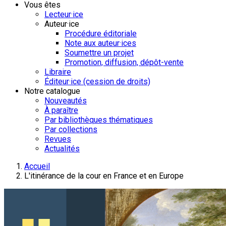
Vous êtes
Lecteur·ice
Auteur·ice
Procédure éditoriale
Note aux auteur·ices
Soumettre un projet
Promotion, diffusion, dépôt-vente
Libraire
Éditeur·ice (cession de droits)
Notre catalogue
Nouveautés
À paraître
Par bibliothèques thématiques
Par collections
Revues
Actualités
Accueil
L'itinérance de la cour en France et en Europe