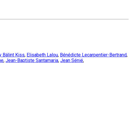
 Bálint Kiss
,
Elisabeth Lalou
,
Bénédicte Lecarpentier-Bertrand
,
ne
,
Jean-Baptiste Santamaria
,
Jean Sénié
,