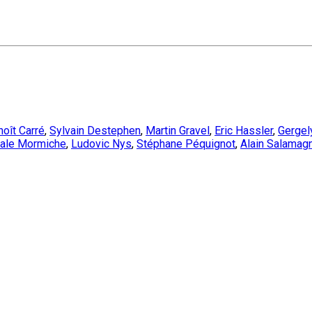
oît Carré
,
Sylvain Destephen
,
Martin Gravel
,
Eric Hassler
,
Gergely
ale Mormiche
,
Ludovic Nys
,
Stéphane Péquignot
,
Alain Salamag