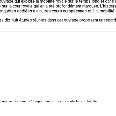
ouvrage qui explore la mobilité royale sur le temps long et dan
 que sur la cour royale qui en a été profondément marquée. L’hist
d’enquêtes dédiées à d’autres cours européennes et à la mobilité
les dix-huit études réunies dans cet ouvrage proposent un regard n
et, reprise dès le mardi 01 septembre. Nous vous souhaitons un bel été !