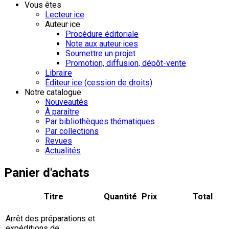
Vous êtes
Lecteur·ice
Auteur·ice
Procédure éditoriale
Note aux auteur·ices
Soumettre un projet
Promotion, diffusion, dépôt-vente
Libraire
Éditeur·ice (cession de droits)
Notre catalogue
Nouveautés
À paraître
Par bibliothèques thématiques
Par collections
Revues
Actualités
Panier d'achats
Titre
Quantité
Prix
Total
Arrêt des préparations et
expéditions de