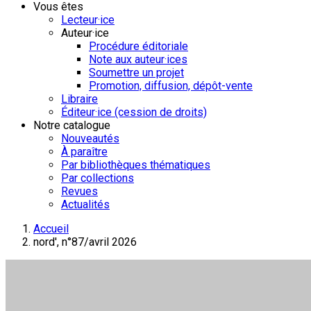
Vous êtes
Lecteur·ice
Auteur·ice
Procédure éditoriale
Note aux auteur·ices
Soumettre un projet
Promotion, diffusion, dépôt-vente
Libraire
Éditeur·ice (cession de droits)
Notre catalogue
Nouveautés
À paraître
Par bibliothèques thématiques
Par collections
Revues
Actualités
Accueil
nord', n°87/avril 2026