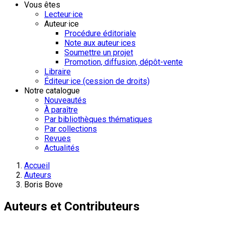
Vous êtes
Lecteur·ice
Auteur·ice
Procédure éditoriale
Note aux auteur·ices
Soumettre un projet
Promotion, diffusion, dépôt-vente
Libraire
Éditeur·ice (cession de droits)
Notre catalogue
Nouveautés
À paraître
Par bibliothèques thématiques
Par collections
Revues
Actualités
Accueil
Auteurs
Boris Bove
Auteurs et Contributeurs