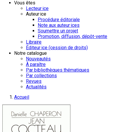
Vous êtes
Lecteur·ice
Auteur·ice
Procédure éditoriale
Note aux auteur·ices
Soumettre un projet
Promotion, diffusion, dépôt-vente
Libraire
Éditeur·ice (cession de droits)
Notre catalogue
Nouveautés
À paraître
Par bibliothèques thématiques
Par collections
Revues
Actualités
Accueil