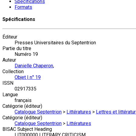
Spécifications
Formats
Spécifications
Éditeur
Presses Universitaires du Septentrion
Partie du titre
Numéro 19
Auteur
Danielle Chaperon
,
Collection
Objet | n° 19
ISSN
02917335
Langue
français
Catégorie (éditeur)
Catalogue Septentrion
>
Littératures
>
Lettres et littérat
Catégorie (éditeur)
Catalogue Septentrion
>
Littératures
BISAC Subject Heading
LIT000000 LITERARY CRITICISM