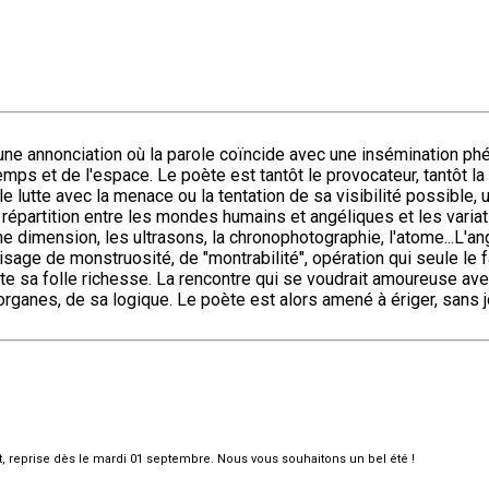
d'une annonciation où la parole coïncide avec une insémination p
emps et de l'espace. Le poète est tantôt le provocateur, tantôt la
 lutte avec la menace ou la tentation de sa visibilité possible, u
épartition entre les mondes humains et angéliques et les variatio
ième dimension, les ultrasons, la chronophotographie, l'atome...L
visage de monstruosité, de "montrabilité", opération qui seule le 
ute sa folle richesse. La rencontre qui se voudrait amoureuse av
rganes, de sa logique. Le poète est alors amené à ériger, sans joi
et, reprise dès le mardi 01 septembre. Nous vous souhaitons un bel été !