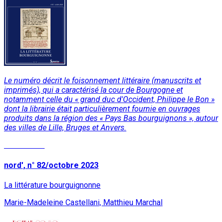
Le numéro décrit le foisonnement littéraire (manuscrits et
imprimés), qui a caractérisé la cour de Bourgogne et
notamment celle du « grand duc d'Occident, Philippe le Bon »
dont la librairie était particulièrement fournie en ouvrages
produits dans la région des « Pays Bas bourguignons », autour
des villes de Lille, Bruges et Anvers.
Lire la suite
nord', n° 82/octobre 2023
La littérature bourguignonne
Marie-Madeleine Castellani, Matthieu Marchal