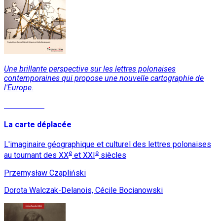
Une brillante perspective sur les lettres polonaises
contemporaines qui propose une nouvelle cartographie de
l'Europe.
Lire la suite
La carte déplacée
L'imaginaire géographique et culturel des lettres polonaises
e
e
au tournant des XX
et XXI
siècles
Przemysław Czapliński
Dorota Walczak-Delanois, Cécile Bocianowski