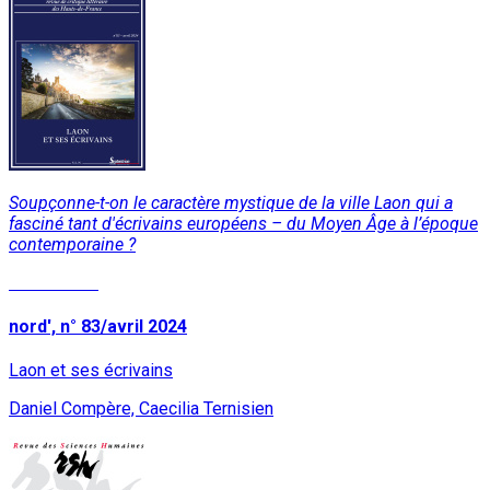
Soupçonne-t-on le caractère mystique de la ville Laon qui a
fasciné tant d'écrivains européens – du Moyen Âge à l’époque
contemporaine ?
Lire la suite
nord', n° 83/avril 2024
Laon et ses écrivains
Daniel Compère, Caecilia Ternisien