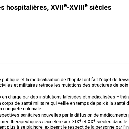
e
e
s hospitalières, XVII
-XVIII
siècles
 publique et la médicalisation de l'hôpital ont fait l'objet de t
civiles et militaires retrace les mutations des structures de soin
es en charge par des institutions laïcisées et médicalisées – th
orps de santé militaire qui veille en temps de paix à la santé 
la conquête coloniale.
spectives sanitaires nouvelles par la diffusion de médicaments p
e
e
ctures thérapeutiques s’accélère aux XIX
et XX
siècles dans le 
ent plus à se plaindre, exigeant le respect de la personne par l’in