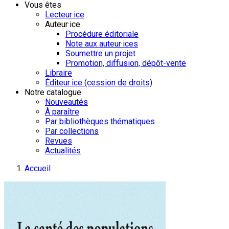
Vous êtes
Lecteur·ice
Auteur·ice
Procédure éditoriale
Note aux auteur·ices
Soumettre un projet
Promotion, diffusion, dépôt-vente
Libraire
Éditeur·ice (cession de droits)
Notre catalogue
Nouveautés
À paraître
Par bibliothèques thématiques
Par collections
Revues
Actualités
Accueil