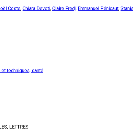
oël Coste
,
Chiara Devoti
,
Claire Fredj
,
Emmanuel Pénicaut
,
Stani
 et techniques, santé
LES, LETTRES