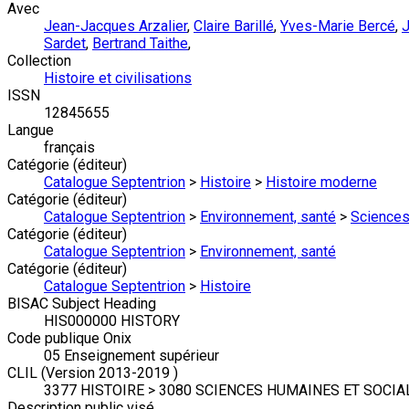
Avec
Jean-Jacques Arzalier
,
Claire Barillé
,
Yves-Marie Bercé
,
J
Sardet
,
Bertrand Taithe
,
Collection
Histoire et civilisations
ISSN
12845655
Langue
français
Catégorie (éditeur)
Catalogue Septentrion
>
Histoire
>
Histoire moderne
Catégorie (éditeur)
Catalogue Septentrion
>
Environnement, santé
>
Sciences
Catégorie (éditeur)
Catalogue Septentrion
>
Environnement, santé
Catégorie (éditeur)
Catalogue Septentrion
>
Histoire
BISAC Subject Heading
HIS000000 HISTORY
Code publique Onix
05 Enseignement supérieur
CLIL (Version 2013-2019 )
3377 HISTOIRE > 3080 SCIENCES HUMAINES ET SOCIA
Description public visé