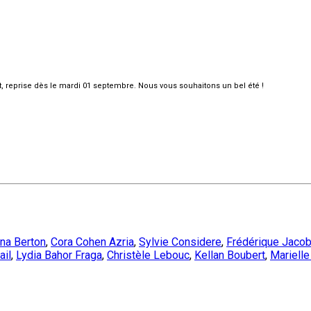
et, reprise dès le mardi 01 septembre. Nous vous souhaitons un bel été !
ina Berton
,
Cora Cohen Azria
,
Sylvie Considere
,
Frédérique Jaco
ail
,
Lydia Bahor Fraga
,
Christèle Lebouc
,
Kellan Boubert
,
Marielle