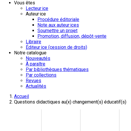
Vous êtes
Lecteur·ice
Auteur·ice
Procédure éditoriale
Note aux auteur·ices
Soumettre un projet
Promotion, diffusion, dépôt-vente
Libraire
Éditeur·ice (cession de droits)
Notre catalogue
Nouveautés
À paraître
Par bibliothèques thématiques
Par collections
Revues
Actualités
Accueil
Questions didactiques au(x) changement(s) éducatif(s)