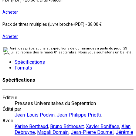
Acheter
Pack de titres multiples (Livre broché+PDF)
-
38,00 €
Acheter
Arrêt des préparations et expéditions de commandes à partir du jeudi 23
juillet, reprise dès le mardi 01 septembre. Nous vous souhaitons un bel été !
Spécifications
Formats
Spécifications
Éditeur
Presses Universitaires du Septentrion
Édité par
Jean-Louis Podvin
,
Jean-Philippe Priotti
,
Avec
Karine Berthaud
,
Bruno Béthouart
,
Xavier Boniface
,
Alan
Debruyne
,
Magali Domain
,
Jean-Pierre Dournel
,
Jérémie