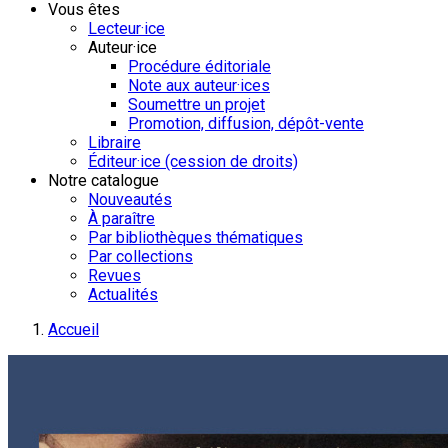
Vous êtes
Lecteur·ice
Auteur·ice
Procédure éditoriale
Note aux auteur·ices
Soumettre un projet
Promotion, diffusion, dépôt-vente
Libraire
Éditeur·ice (cession de droits)
Notre catalogue
Nouveautés
À paraître
Par bibliothèques thématiques
Par collections
Revues
Actualités
Accueil