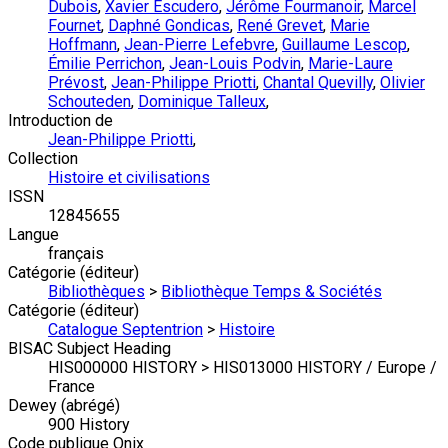
Dubois
,
Xavier Escudero
,
Jérôme Fourmanoir
,
Marcel
Fournet
,
Daphné Gondicas
,
René Grevet
,
Marie
Hoffmann
,
Jean-Pierre Lefebvre
,
Guillaume Lescop
,
Émilie Perrichon
,
Jean-Louis Podvin
,
Marie-Laure
Prévost
,
Jean-Philippe Priotti
,
Chantal Quevilly
,
Olivier
Schouteden
,
Dominique Talleux
,
Introduction de
Jean-Philippe Priotti
,
Collection
Histoire et civilisations
ISSN
12845655
Langue
français
Catégorie (éditeur)
Bibliothèques
>
Bibliothèque Temps & Sociétés
Catégorie (éditeur)
Catalogue Septentrion
>
Histoire
BISAC Subject Heading
HIS000000 HISTORY > HIS013000 HISTORY / Europe /
France
Dewey (abrégé)
900 History
Code publique Onix