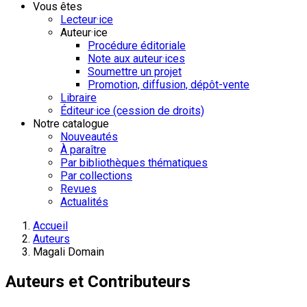
Vous êtes
Lecteur·ice
Auteur·ice
Procédure éditoriale
Note aux auteur·ices
Soumettre un projet
Promotion, diffusion, dépôt-vente
Libraire
Éditeur·ice (cession de droits)
Notre catalogue
Nouveautés
À paraître
Par bibliothèques thématiques
Par collections
Revues
Actualités
Accueil
Auteurs
Magali Domain
Auteurs et Contributeurs