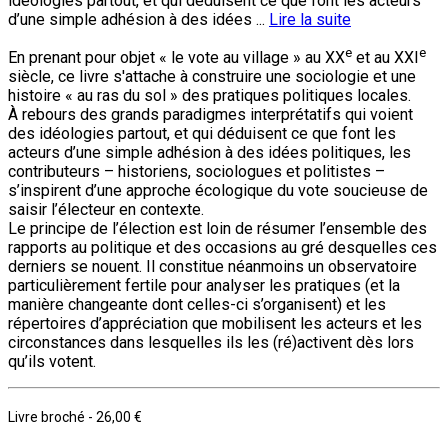
idéologies partout, et qui déduisent ce que font les acteurs
d’une simple adhésion à des idées ...
Lire la suite
e
e
En prenant pour objet « le vote au village » au XX
et au XXI
siècle, ce livre s'attache à construire une sociologie et une
histoire « au ras du sol » des pratiques politiques locales.
À rebours des grands paradigmes interprétatifs qui voient
des idéologies partout, et qui déduisent ce que font les
acteurs d’une simple adhésion à des idées politiques, les
contributeurs – historiens, sociologues et politistes –
s’inspirent d’une approche écologique du vote soucieuse de
saisir l’électeur en contexte.
Le principe de l’élection est loin de résumer l’ensemble des
rapports au politique et des occasions au gré desquelles ces
derniers se nouent. Il constitue néanmoins un observatoire
particulièrement fertile pour analyser les pratiques (et la
manière changeante dont celles-ci s’organisent) et les
répertoires d’appréciation que mobilisent les acteurs et les
circonstances dans lesquelles ils les (ré)activent dès lors
qu’ils votent.
Livre broché
-
26,00 €