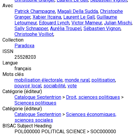
Avec
Patrick Champagne
,
Magali Della Sudda
,
Christophe
Granger
,
Xabier Itçaina
,
Laurent Le Gall
,
Guillaume
Letourneur
,
Edouard Lynch
,
Victor Marneur
,
Julian Mischi
,
Sally Schnapper
,
Aurélia Troupel
,
Sébastien Vignon
,
Christophe Voilliot
,
Collection
Paradoxa
ISSN
25528203
Langue
français
Mots clés
mobilisation électorale
,
monde rural
,
politisation
,
pouvoir local
,
sociabilité
,
vote
Catégorie (éditeur)
Catalogue Septentrion
>
Droit, sciences politiques
>
Sciences politiques
Catégorie (éditeur)
Catalogue Septentrion
>
Sciences économiques,
sciences sociales
BISAC Subject Heading
POL000000 POLITICAL SCIENCE > SOC000000