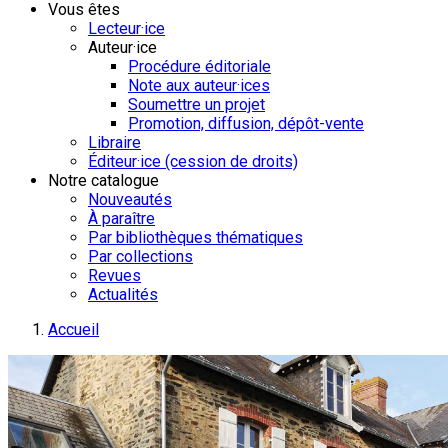
Vous êtes
Lecteur·ice
Auteur·ice
Procédure éditoriale
Note aux auteur·ices
Soumettre un projet
Promotion, diffusion, dépôt-vente
Libraire
Éditeur·ice (cession de droits)
Notre catalogue
Nouveautés
À paraître
Par bibliothèques thématiques
Par collections
Revues
Actualités
Accueil