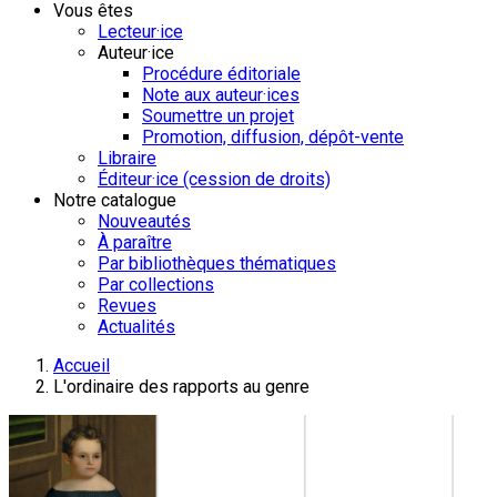
Vous êtes
Lecteur·ice
Auteur·ice
Procédure éditoriale
Note aux auteur·ices
Soumettre un projet
Promotion, diffusion, dépôt-vente
Libraire
Éditeur·ice (cession de droits)
Notre catalogue
Nouveautés
À paraître
Par bibliothèques thématiques
Par collections
Revues
Actualités
Accueil
L'ordinaire des rapports au genre