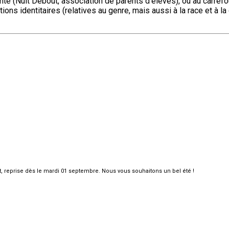
tante (Nuit Debout, association de parents d’élèves), ou au carref
ions identitaires (relatives au genre, mais aussi à la race et à la
et, reprise dès le mardi 01 septembre. Nous vous souhaitons un bel été !