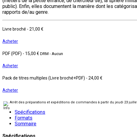
(métiers de la petite enfance, de chercheur·se), la sphère mili
public). Enfin, elles documentent la manière dont les catégorisat
rapports de/au genre.
Livre broché
-
21,00 €
Acheter
PDF (PDF)
-
15,00 €
DRM - Aucun
Acheter
Pack de titres multiples (Livre broché+PDF)
-
24,00 €
Acheter
Arrêt des préparations et expéditions de commandes à partir du jeudi 23 juill
Spécifications
Formats
Sommaire
Spécifications