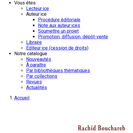
Vous êtes
Lecteur·ice
Auteur·ice
Procédure éditoriale
Note aux auteur·ices
Soumettre un projet
Promotion, diffusion, dépôt-vente
Libraire
Éditeur·ice (cession de droits)
Notre catalogue
Nouveautés
À paraître
Par bibliothèques thématiques
Par collections
Revues
Actualités
Accueil