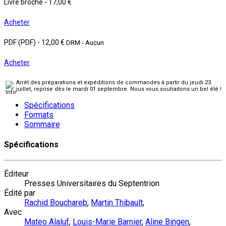
Livre broché
-
17,00 €
Acheter
PDF (PDF)
-
12,00 €
DRM - Aucun
Acheter
Arrêt des préparations et expéditions de commandes à partir du jeudi 23
juillet, reprise dès le mardi 01 septembre. Nous vous souhaitons un bel été !
Spécifications
Formats
Sommaire
Spécifications
Éditeur
Presses Universitaires du Septentrion
Édité par
Rachid Bouchareb
,
Martin Thibault
,
Avec
Mateo Alaluf
,
Louis-Marie Barnier
,
Aline Bingen
,