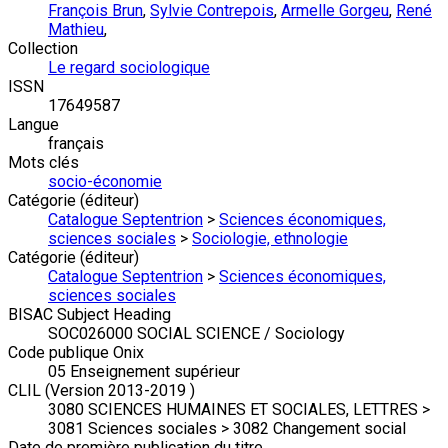
François Brun
,
Sylvie Contrepois
,
Armelle Gorgeu
,
René
Mathieu
,
Collection
Le regard sociologique
ISSN
17649587
Langue
français
Mots clés
socio-économie
Catégorie (éditeur)
Catalogue Septentrion
>
Sciences économiques,
sciences sociales
>
Sociologie, ethnologie
Catégorie (éditeur)
Catalogue Septentrion
>
Sciences économiques,
sciences sociales
BISAC Subject Heading
SOC026000 SOCIAL SCIENCE / Sociology
Code publique Onix
05 Enseignement supérieur
CLIL (Version 2013-2019 )
3080 SCIENCES HUMAINES ET SOCIALES, LETTRES >
3081 Sciences sociales > 3082 Changement social
Date de première publication du titre