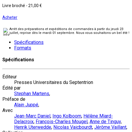
Livre broché
-
21,00 €
Acheter
Arrêt des préparations et expéditions de commandes à partir du jeudi 23
juillet, reprise dès le mardi 01 septembre. Nous vous souhaitons un bel été !
Spécifications
Formats
Spécifications
Éditeur
Presses Universitaires du Septentrion
Édité par
Stephan Martens
,
Préface de
Alain Juppé
,
Avec
Jean-Marc Daniel
,
Ingo Kolboom
,
Hélène Miard-
Delacroix
,
François-Charles Mougel
,
Anne de Tinguy
,
Henrik Uterwedde
,
Nicolas Vaicbourdt
,
Jérôme Vaillant
,