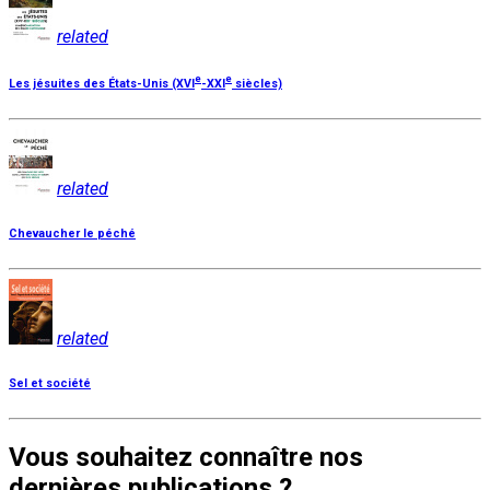
related
e
e
Les jésuites des États-Unis (XVI
-XXI
siècles)
related
Chevaucher le péché
related
Sel et société
Vous souhaitez connaître nos
dernières publications ?