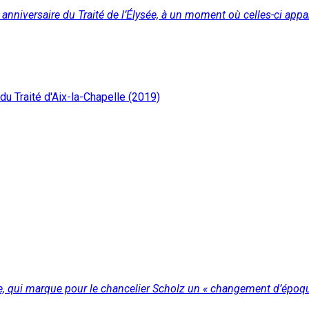
anniversaire du Traité de l’Élysée, à un moment où celles-ci app
du Traité d'Aix-la-Chapelle (2019)
sie, qui marque pour le chancelier Scholz un « changement d’époqu