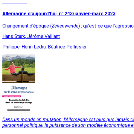
Lire la suite
Allemagne d'aujourd'hui, n° 243/janvier-mars 2023
Changement d'époque (
Zeitenwende
) : qu'est-ce que l'agressio
Hans Stark, Jérôme Vaillant
Philippe-Henri Ledru, Béatrice Pellissier
Dans un monde en mutation, l'Allemagne est plus que jamais co
personnel politique, la puissance de son modèle économique et l’