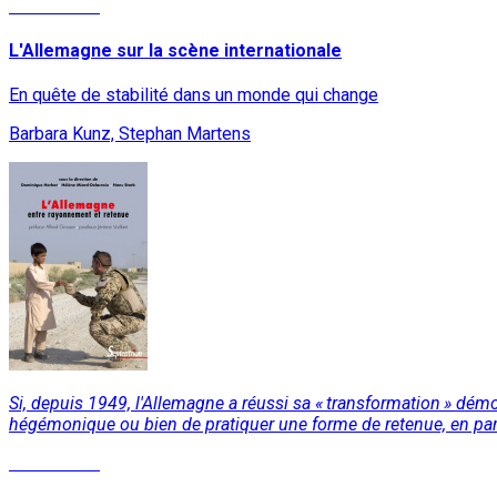
Lire la suite
L'Allemagne sur la scène internationale
En quête de stabilité dans un monde qui change
Barbara Kunz, Stephan Martens
Si, depuis 1949, l'Allemagne a réussi sa « transformation » démoc
hégémonique ou bien de pratiquer une forme de retenue, en part
Lire la suite