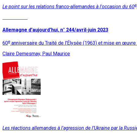
e
Le point sur les relations franco-allemandes à l'occasion du 60
Lire la suite
Allemagne d'aujourd'hui, n° 244/avril-juin 2023
e
60
anniversaire du Traité de l'Élysée (1963) et mise en œuvre 
Claire Demesmay, Paul Maurice
Les réactions allemandes à l'agression de l’Ukraine par la Rus