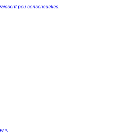
araissent peu consensuelles.
e ».