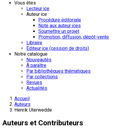
Vous êtes
Lecteur·ice
Auteur·ice
Procédure éditoriale
Note aux auteur·ices
Soumettre un projet
Promotion, diffusion, dépôt-vente
Libraire
Éditeur·ice (cession de droits)
Notre catalogue
Nouveautés
À paraître
Par bibliothèques thématiques
Par collections
Revues
Actualités
Accueil
Auteurs
Henrik Uterwedde
Auteurs et Contributeurs