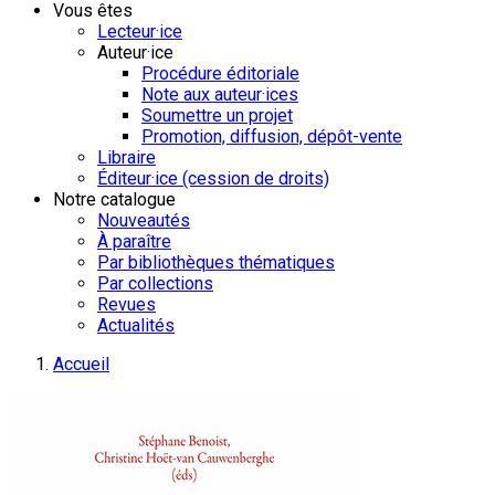
Vous êtes
Lecteur·ice
Auteur·ice
Procédure éditoriale
Note aux auteur·ices
Soumettre un projet
Promotion, diffusion, dépôt-vente
Libraire
Éditeur·ice (cession de droits)
Notre catalogue
Nouveautés
À paraître
Par bibliothèques thématiques
Par collections
Revues
Actualités
Accueil