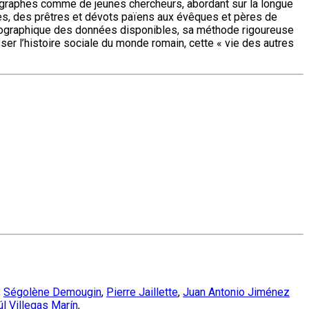
ographes comme de jeunes chercheurs, abordant sur la longue
es, des prêtres et dévots païens aux évêques et pères de
osopographique des données disponibles, sa méthode rigoureuse
ser l’histoire sociale du monde romain, cette « vie des autres
,
Ségolène Demougin
,
Pierre Jaillette
,
Juan Antonio Jiménez
úl Villegas Marín
,