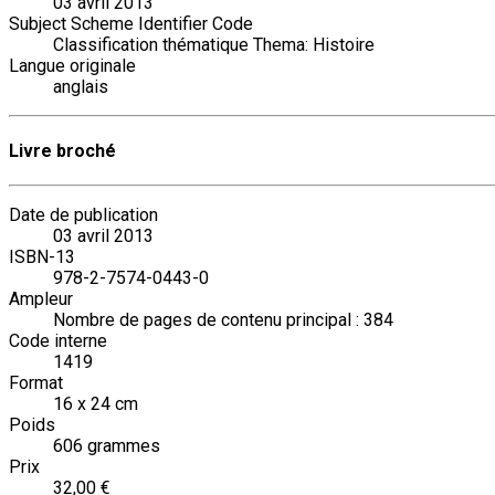
03 avril 2013
Subject Scheme Identifier Code
Classification thématique Thema: Histoire
Langue originale
anglais
Livre broché
Date de publication
03 avril 2013
ISBN-13
978-2-7574-0443-0
Ampleur
Nombre de pages de contenu principal : 384
Code interne
1419
Format
16 x 24 cm
Poids
606 grammes
Prix
32,00 €