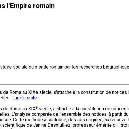
ns l'Empire romain
istoire sociale du monde romain par les recherches biographique
 de Rome au XIXe siècle, s'attache à la constitution de notice
lles...
Lire la suite
e
ns de Rome au XIX
siècle, s'attache à la constitution de notic
les. L'analyse comparée de l'ensemble des notices, à partir du ma
énérale. Cette méthode a contribué, dès ses origines, au renouv
té scientifique de Janine Desmulliez, professeur émérite d’Histo