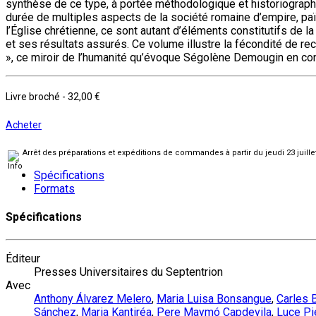
synthèse de ce type, à portée méthodologique et historiograp
durée de multiples aspects de la société romaine d’empire, p
l’Église chrétienne, ce sont autant d’éléments constitutifs de
et ses résultats assurés. Ce volume illustre la fécondité de re
», ce miroir de l’humanité qu’évoque Ségolène Demougin en con
Livre broché
-
32,00 €
Acheter
Arrêt des préparations et expéditions de commandes à partir du jeudi 23 juill
Spécifications
Formats
Spécifications
Éditeur
Presses Universitaires du Septentrion
Avec
Anthony Álvarez Melero
,
Maria Luisa Bonsangue
,
Carles 
Sánchez
,
Maria Kantiréa
,
Pere Maymó Capdevila
,
Luce Pie