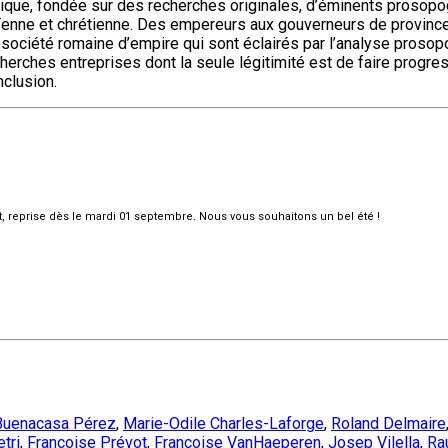
hique, fondée sur des recherches originales, d’éminents prosop
aïenne et chrétienne. Des empereurs aux gouverneurs de provinc
 la société romaine d’empire qui sont éclairés par l’analyse pr
cherches entreprises dont la seule légitimité est de faire progres
clusion.
et, reprise dès le mardi 01 septembre. Nous vous souhaitons un bel été !
Buenacasa Pérez
,
Marie-Odile Charles-Laforge
,
Roland Delmaire
tri
,
Françoise Prévot
,
Françoise VanHaeperen
,
Josep Vilella
,
Ra