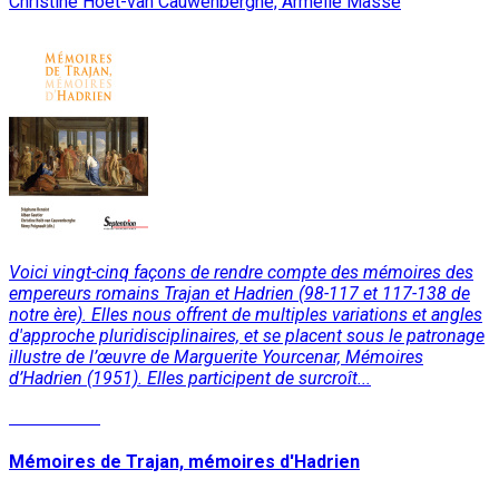
Christine Hoët-van Cauwenberghe, Armelle Masse
Voici vingt-cinq façons de rendre compte des mémoires des
empereurs romains Trajan et Hadrien (98-117 et 117-138 de
notre ère). Elles nous offrent de multiples variations et angles
d'approche pluridisciplinaires, et se placent sous le patronage
illustre de l’œuvre de Marguerite Yourcenar, Mémoires
d’Hadrien (1951). Elles participent de surcroît...
Lire la suite
Mémoires de Trajan, mémoires d'Hadrien