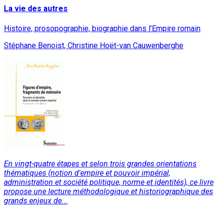
La vie des autres
Histoire, prosopographie, biographie dans l'Empire romain
Stéphane Benoist, Christine Hoët-van Cauwenberghe
En vingt-quatre étapes et selon trois grandes orientations
thématiques (notion d'empire et pouvoir impérial,
administration et société politique, norme et identités), ce livre
propose une lecture méthodologique et historiographique des
grands enjeux de...
Lire la suite