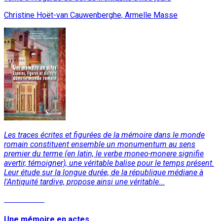
Christine Hoët-van Cauwenberghe, Armelle Masse
Les traces écrites et figurées de la mémoire dans le monde
romain constituent ensemble un monumentum au sens
premier du terme (en latin, le verbe moneo-monere signifie
avertir, témoigner), une véritable balise pour le temps présent.
Leur étude sur la longue durée, de la république médiane à
l'Antiquité tardive, propose ainsi une véritable...
Lire la suite
Une mémoire en actes