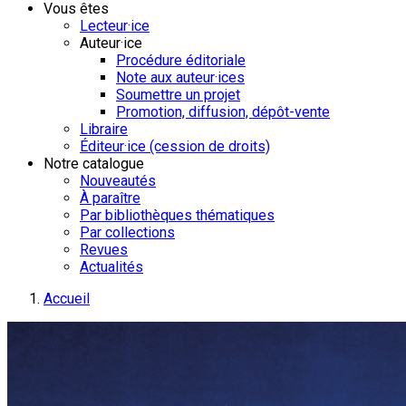
Vous êtes
Lecteur·ice
Auteur·ice
Procédure éditoriale
Note aux auteur·ices
Soumettre un projet
Promotion, diffusion, dépôt-vente
Libraire
Éditeur·ice (cession de droits)
Notre catalogue
Nouveautés
À paraître
Par bibliothèques thématiques
Par collections
Revues
Actualités
Accueil