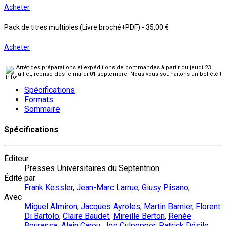
Acheter
Pack de titres multiples (Livre broché+PDF)
-
35,00 €
Acheter
Arrêt des préparations et expéditions de commandes à partir du jeudi 23
juillet, reprise dès le mardi 01 septembre. Nous vous souhaitons un bel été !
Spécifications
Formats
Sommaire
Spécifications
Éditeur
Presses Universitaires du Septentrion
Édité par
Frank Kessler
,
Jean-Marc Larrue
,
Giusy Pisano
,
Avec
Miguel Almiron
,
Jacques Ayroles
,
Martin Barnier
,
Florent
Di Bartolo
,
Claire Baudet
,
Mireille Berton
,
Renée
Bourassa
,
Alain Carou
,
Joe Culpepper
,
Patrick Désile
,