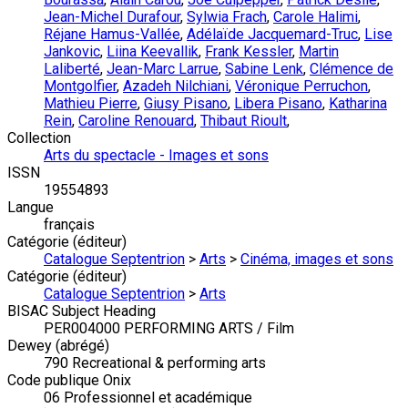
Jean-Michel Durafour
,
Sylwia Frach
,
Carole Halimi
,
Réjane Hamus-Vallée
,
Adélaïde Jacquemard-Truc
,
Lise
Jankovic
,
Liina Keevallik
,
Frank Kessler
,
Martin
Laliberté
,
Jean-Marc Larrue
,
Sabine Lenk
,
Clémence de
Montgolfier
,
Azadeh Nilchiani
,
Véronique Perruchon
,
Mathieu Pierre
,
Giusy Pisano
,
Libera Pisano
,
Katharina
Rein
,
Caroline Renouard
,
Thibaut Rioult
,
Collection
Arts du spectacle - Images et sons
ISSN
19554893
Langue
français
Catégorie (éditeur)
Catalogue Septentrion
>
Arts
>
Cinéma, images et sons
Catégorie (éditeur)
Catalogue Septentrion
>
Arts
BISAC Subject Heading
PER004000 PERFORMING ARTS / Film
Dewey (abrégé)
790 Recreational & performing arts
Code publique Onix
06 Professionnel et académique