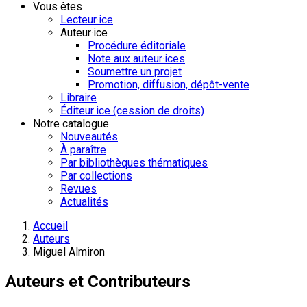
Vous êtes
Lecteur·ice
Auteur·ice
Procédure éditoriale
Note aux auteur·ices
Soumettre un projet
Promotion, diffusion, dépôt-vente
Libraire
Éditeur·ice (cession de droits)
Notre catalogue
Nouveautés
À paraître
Par bibliothèques thématiques
Par collections
Revues
Actualités
Accueil
Auteurs
Miguel Almiron
Auteurs et Contributeurs