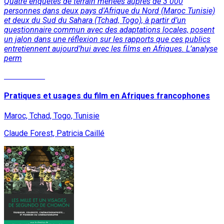
Quatre enquêtes de terrain menées auprès de 3 000
personnes dans deux pays d'Afrique du Nord (Maroc Tunisie)
et deux du Sud du Sahara (Tchad, Togo), à partir d’un
questionnaire commun avec des adaptations locales, posent
un jalon dans une réflexion sur les rapports que ces publics
entretiennent aujourd’hui avec les films en Afriques. L’analyse
perm
Lire la suite
Pratiques et usages du film en Afriques francophones
Maroc, Tchad, Togo, Tunisie
Claude Forest, Patricia Caillé