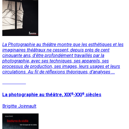
La Photographie au théâtre
montre que les esthétiques et les
imaginaires théâtraux ne cessent, depuis près de cent
cinquante ans, d'être profondément travaillés par la
photographie, avec ses techniques, ses appareils, ses
processus de production, ses images, leurs usages et leurs
circulations. Au fil de réflexions théoriques, d’analyses ...
Lire la suite
e
e
La photographie au théâtre, XIX
-XXI
siècles
Brigitte Joinnault