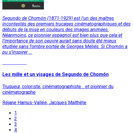
Segundo de Chomón (1871-1929) est l'un des maîtres
incontestés des premiers trucages cinématographiques et des
débuts de la mise en couleurs des images animées.
Néanmoins, ce pionnier espagnol est bien plus que cela et
l’importance de son oeuvre aurait sans doute été mieux
étudiée sans l’ombre portée de Georges Méliès. Si Chomón a
pu s’inspirer ...
Lire la suite
Les mille et un visages de Segundo de Chomón
Truqueur, coloriste, cinématographiste… et pionnier du
cinématographe
Réjane Hamus-Vallée, Jacques Malthête
1
2
3
4