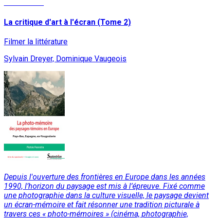
Lire la suite
La critique d'art à l'écran (Tome 2)
Filmer la littérature
Sylvain Dreyer, Dominique Vaugeois
Depuis l'ouverture des frontières en Europe dans les années
1990, l’horizon du paysage est mis à l’épreuve. Fixé comme
une photographie dans la culture visuelle, le paysage devient
un écran-mémoire et fait résonner une tradition picturale à
travers ces « photo-mémoires » (cinéma, photographie,