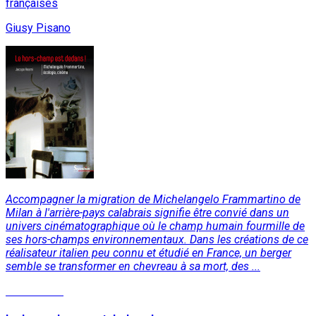
françaises
Giusy Pisano
Accompagner la migration de Michelangelo Frammartino de
Milan à l'arrière-pays calabrais signifie être convié dans un
univers cinématographique où le champ humain fourmille de
ses hors-champs environnementaux. Dans les créations de ce
réalisateur italien peu connu et étudié en France, un berger
semble se transformer en chevreau à sa mort, des ...
Lire la suite