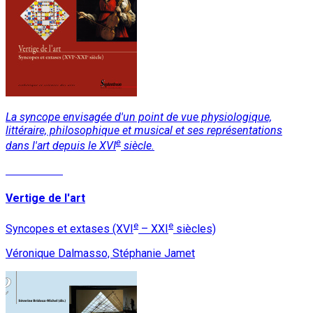
La syncope envisagée d'un point de vue physiologique,
littéraire, philosophique et musical et ses représentations
e
dans l'art depuis le XVI
siècle.
Lire la suite
Vertige de l'art
e
e
Syncopes et extases (XVI
– XXI
siècles)
Véronique Dalmasso, Stéphanie Jamet