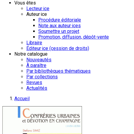
Vous êtes
Lecteur·ice
Auteur·ice
Procédure éditoriale
Note aux auteur·ices
Soumettre un projet
Promotion, diffusion, dépôt-vente
Libraire
Éditeur·ice (cession de droits)
Notre catalogue
Nouveautés
À paraître
Par bibliothèques thématiques
Par collections
Revues
Actualités
Accueil