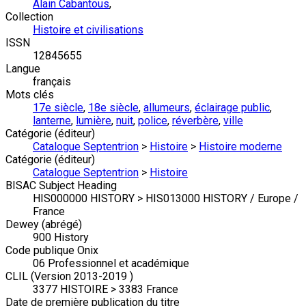
Alain Cabantous
,
Collection
Histoire et civilisations
ISSN
12845655
Langue
français
Mots clés
17e siècle
,
18e siècle
,
allumeurs
,
éclairage public
,
lanterne
,
lumière
,
nuit
,
police
,
réverbère
,
ville
Catégorie (éditeur)
Catalogue Septentrion
>
Histoire
>
Histoire moderne
Catégorie (éditeur)
Catalogue Septentrion
>
Histoire
BISAC Subject Heading
HIS000000 HISTORY > HIS013000 HISTORY / Europe /
France
Dewey (abrégé)
900 History
Code publique Onix
06 Professionnel et académique
CLIL (Version 2013-2019 )
3377 HISTOIRE > 3383 France
Date de première publication du titre