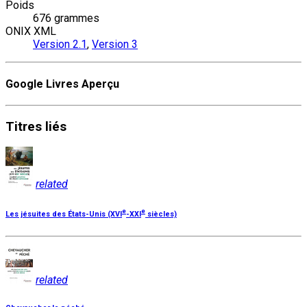
Poids
676 grammes
ONIX XML
Version 2.1
,
Version 3
Google Livres Aperçu
Titres
liés
related
e
e
Les jésuites des États-Unis (XVI
-XXI
siècles)
related