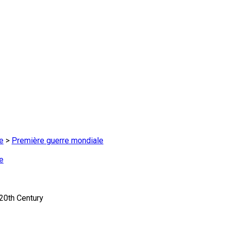
e
>
Première guerre mondiale
e
0th Century