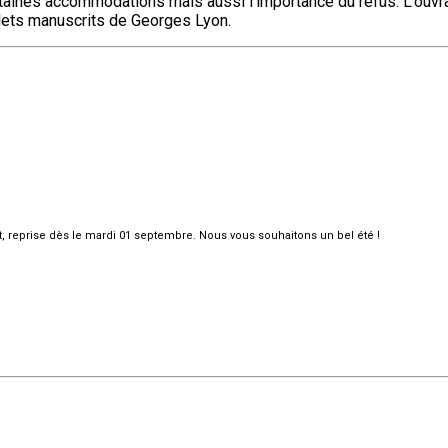
rtaines accommodations mais aussi l’importance du refus. L’ouvr
illets manuscrits de Georges Lyon.
et, reprise dès le mardi 01 septembre. Nous vous souhaitons un bel été !