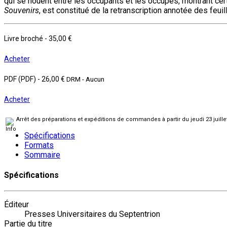
qui se nouent entre les occupants et les occupés, montrant ce
Souvenirs
, est constitué de la retranscription annotée des feu
Livre broché
-
35,00 €
Acheter
PDF (PDF)
-
26,00 €
DRM - Aucun
Acheter
Arrêt des préparations et expéditions de commandes à partir du jeudi 23 juill
Spécifications
Formats
Sommaire
Spécifications
Éditeur
Presses Universitaires du Septentrion
Partie du titre