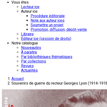
Vous êtes
Lecteur·ice
Auteur·ice
Procédure éditoriale
Note aux auteur·ices
Soumettre un projet
Promotion, diffusion, dépôt-vente
Libraire
Éditeur·ice (cession de droits)
Notre catalogue
Nouveautés
À paraître
Par bibliothèques thématiques
Par collections
Revues
Actualités
Accueil
Souvenirs de guerre du recteur Georges Lyon (1914-191