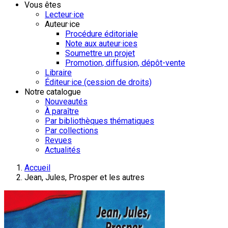
Vous êtes
Lecteur·ice
Auteur·ice
Procédure éditoriale
Note aux auteur·ices
Soumettre un projet
Promotion, diffusion, dépôt-vente
Libraire
Éditeur·ice (cession de droits)
Notre catalogue
Nouveautés
À paraître
Par bibliothèques thématiques
Par collections
Revues
Actualités
Accueil
Jean, Jules, Prosper et les autres