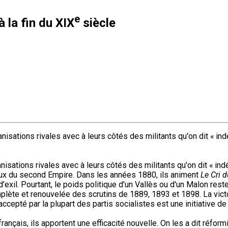
e
 la fin du XIX
siècle
ganisations rivales avec à leurs côtés des militants qu'on dit « i
anisations rivales avec à leurs côtés des militants qu'on dit « i
 feux du second Empire. Dans les années 1880, ils animent
Le Cri 
exil. Pourtant, le poids politique d'un Vallès ou d'un Malon rest
lète et renouvelée des scrutins de 1889, 1893 et 1898. La victoi
epté par la plupart des partis socialistes est une initiative de
ançais, ils apportent une efficacité nouvelle. On les a dit réformi