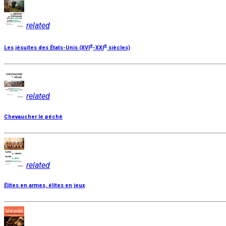
related
e
e
Les jésuites des États-Unis (XVI
-XXI
siècles)
related
Chevaucher le péché
related
Élites en armes, élites en jeux