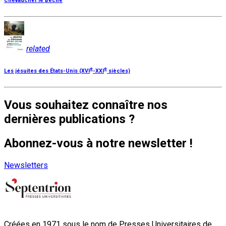
Chevaucher le péché
related
e
e
Les jésuites des États-Unis (XVI
-XXI
siècles)
Vous souhaitez connaître nos
dernières publications ?
Abonnez-vous à notre newsletter !
Newsletters
Créées en 1971 sous le nom de Presses Universitaires de