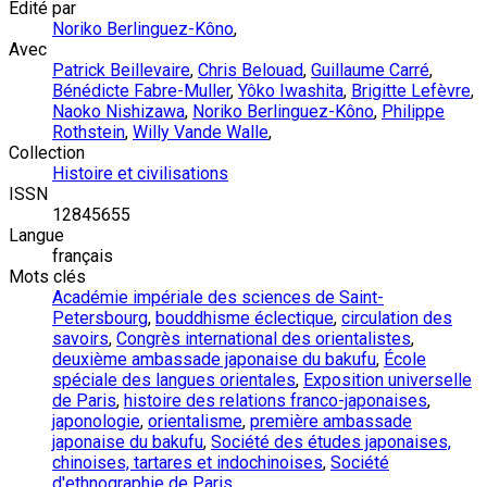
Édité par
Noriko Berlinguez-Kôno
,
Avec
Patrick Beillevaire
,
Chris Belouad
,
Guillaume Carré
,
Bénédicte Fabre-Muller
,
Yôko Iwashita
,
Brigitte Lefèvre
,
Naoko Nishizawa
,
Noriko Berlinguez-Kôno
,
Philippe
Rothstein
,
Willy Vande Walle
,
Collection
Histoire et civilisations
ISSN
12845655
Langue
français
Mots clés
Académie impériale des sciences de Saint-
Petersbourg
,
bouddhisme éclectique
,
circulation des
savoirs
,
Congrès international des orientalistes
,
deuxième ambassade japonaise du bakufu
,
École
spéciale des langues orientales
,
Exposition universelle
de Paris
,
histoire des relations franco-japonaises
,
japonologie
,
orientalisme
,
première ambassade
japonaise du bakufu
,
Société des études japonaises,
chinoises, tartares et indochinoises
,
Société
d'ethnographie de Paris