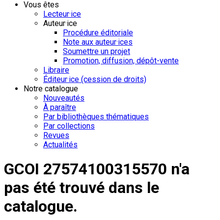
Vous êtes
Lecteur·ice
Auteur·ice
Procédure éditoriale
Note aux auteur·ices
Soumettre un projet
Promotion, diffusion, dépôt-vente
Libraire
Éditeur·ice (cession de droits)
Notre catalogue
Nouveautés
À paraître
Par bibliothèques thématiques
Par collections
Revues
Actualités
GCOI 27574100315570 n'a
pas été trouvé dans le
catalogue.