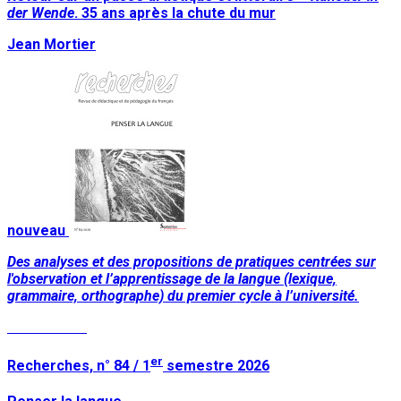
der Wende
. 35 ans après la chute du mur
Jean Mortier
nouveau
Des analyses et des propositions de pratiques centrées sur
l'observation et l’apprentissage de la langue (lexique,
grammaire, orthographe) du premier cycle à l’université.
Lire la suite
er
Recherches, n° 84 / 1
semestre 2026