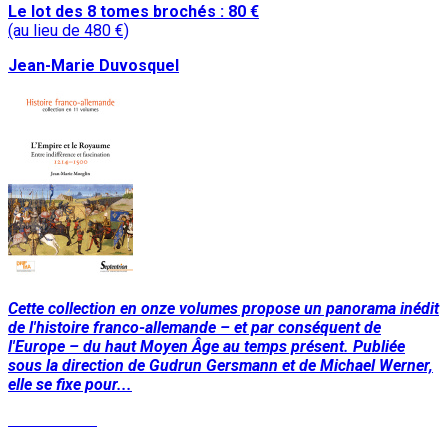
Le lot des 8 tomes brochés : 80 €
(au lieu de 480 €)
Jean-Marie Duvosquel
Cette collection en onze volumes propose un panorama inédit
de l'histoire franco-allemande – et par conséquent de
l'Europe – du haut Moyen Âge au temps présent. Publiée
sous la direction de Gudrun Gersmann et de Michael Werner,
elle se fixe pour...
Lire la suite