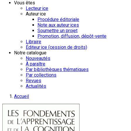
Vous êtes
Lecteur·ice
Auteur·ice
Procédure éditoriale
Note aux auteur·ices
Soumettre un projet
Promotion, diffusion, dépôt-vente
Libraire
Éditeur·ice (cession de droits)
Notre catalogue
Nouveautés
À paraître
Par bibliothèques thématiques
Par collections
Revues
Actualités
Accueil