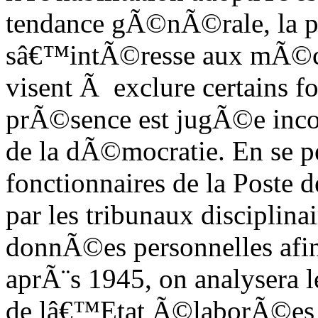
tendance gÃ©nÃ©rale, la 
sâ€™intÃ©resse aux mÃ©can
visent Ã exclure certains f
prÃ©sence est jugÃ©e inco
de la dÃ©mocratie. En se p
fonctionnaires de la Poste 
par les tribunaux disciplina
donnÃ©es personnelles afin 
aprÃ¨s 1945, on analysera l
de lâ€™Etat Ã©laborÃ©es lo