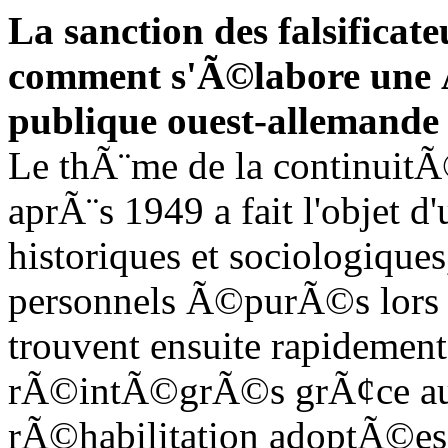
La sanction des falsificat
comment s'Ã©labore une Ã
publique ouest-allemande
Le thÃ¨me de la continuitÃ
aprÃ¨s 1949 a fait l'objet
historiques et sociologique
personnels Ã©purÃ©s lors 
trouvent ensuite rapidemen
rÃ©intÃ©grÃ©s grÃ¢ce aux
rÃ©habilitation adoptÃ©es 