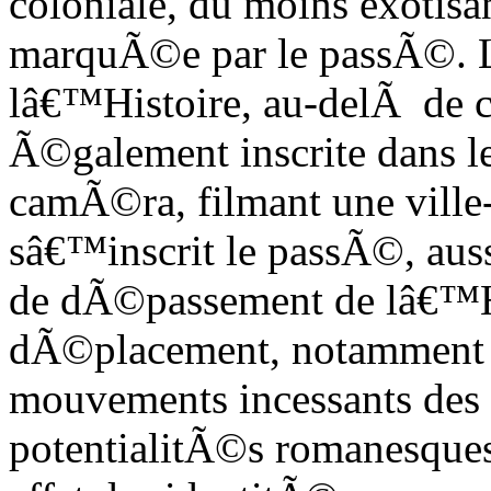
coloniale, du moins exotisa
marquÃ©e par le passÃ©. L
lâ€™Histoire, au-delÃ de c
Ã©galement inscrite dans 
camÃ©ra, filmant une ville
sâ€™inscrit le passÃ©, auss
de dÃ©passement de lâ€™His
dÃ©placement, notamment 
mouvements incessants des 
potentialitÃ©s romanesques