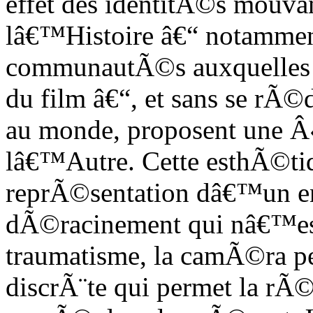
effet des identitÃ©s mouvan
lâ€™Histoire â€“ notamment
communautÃ©s auxquelles a
du film â€“, et sans se rÃ©
au monde, proposent une Â«
lâ€™Autre. Cette esthÃ©tique
reprÃ©sentation dâ€™un ent
dÃ©racinement qui nâ€™e
traumatisme, la camÃ©ra per
discrÃ¨te qui permet la rÃ