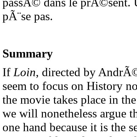
passÃ© dans le prÃ©sent. 
pÃ¨se pas.
Summary
If
Loin
, directed by Andr
seem to focus on History nor
the movie takes place in th
we will nonetheless argue th
one hand because it is the s