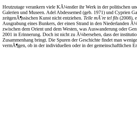
Heutzutage verankern viele KÃ¼nstler ihr Werk in der politischen und 
Galerien und Museen. Adel Abdessemed (geb. 1971) und Cyprien Gail
zeitgenÃ¶ssischen Kunst nicht entziehen.
Telle mÃ¨re tel fils
(2008), e
Ausgrabung eines Bunkers, der einen Strand in den Niederlanden Ã¼b
zwischen dem Orient und dem Westen, was Auswanderung oder Gentri
2001 in Erinnerung. Doch ist nicht zu Ã¼bersehen, dass der institution
Zusammenhang bringt. Die Spuren der Geschichte findet man weniger 
vermÃ¶gen, ob in der individuellen oder in der gemeinschaftlichen E