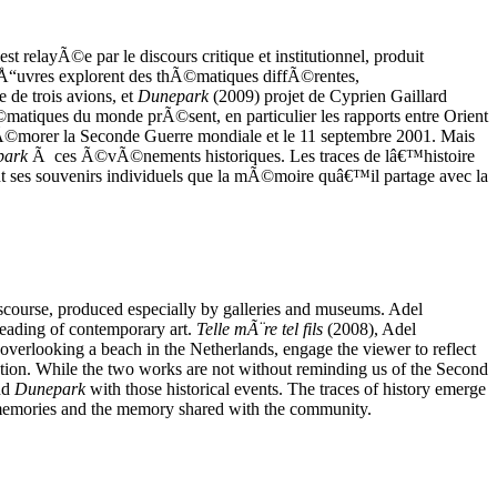
 relayÃ©e par le discours critique et institutionnel, produit
 Å“uvres explorent des thÃ©matiques diffÃ©rentes,
de trois avions, et
Dunepark
(2009) projet de Cyprien Gaillard
tiques du monde prÃ©sent, en particulier les rapports entre Orient
Ã©morer la Seconde Guerre mondiale et le 11 septembre 2001. Mais
park
Ã ces Ã©vÃ©nements historiques. Les traces de lâ€™histoire
t ses souvenirs individuels que la mÃ©moire quâ€™il partage avec la
l discourse, produced especially by galleries and museums. Adel
reading of contemporary art.
Telle mÃ¨re tel fils
(2008), Adel
overlooking a beach in the Netherlands, engage the viewer to reflect
ation. While the two works are not without reminding us of the Second
nd
Dunepark
with those historical events. The traces of history emerge
al memories and the memory shared with the community.