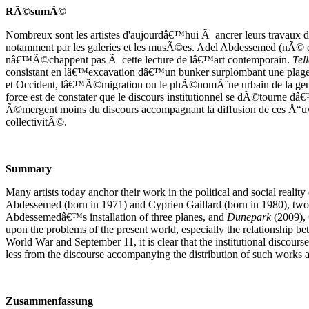
RÃ©sumÃ©
Nombreux sont les artistes d'aujourdâ€™hui Ã ancrer leurs travaux dan
notamment par les galeries et les musÃ©es. Adel Abdessemed (nÃ© en
nâ€™Ã©chappent pas Ã cette lecture de lâ€™art contemporain.
Tell
consistant en lâ€™excavation dâ€™un bunker surplombant une plage 
et Occident, lâ€™Ã©migration ou le phÃ©nomÃ¨ne urbain de la gentr
force est de constater que le discours institutionnel se dÃ©tourne d
Ã©mergent moins du discours accompagnant la diffusion de ces Å“uvr
collectivitÃ©.
Summary
Many artists today anchor their work in the political and social realit
Abdessemed (born in 1971) and Cyprien Gaillard (born in 1980), two a
Abdessemedâ€™s installation of three planes, and
Dunepark
(2009), 
upon the problems of the present world, especially the relationship 
World War and September 11, it is clear that the institutional discours
less from the discourse accompanying the distribution of such works a
Zusammenfassung