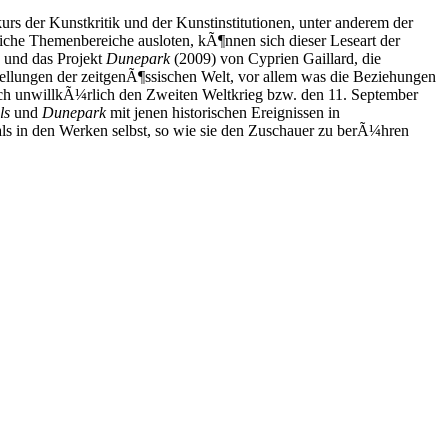
kurs der Kunstkritik und der Kunstinstitutionen, unter anderem der
che Themenbereiche ausloten, kÃ¶nnen sich dieser Leseart der
, und das Projekt
Dunepark
(2009) von Cyprien Gaillard, die
ellungen der zeitgenÃ¶ssischen Welt, vor allem was die Beziehungen
h unwillkÃ¼rlich den Zweiten Weltkrieg bzw. den 11. September
ils
und
Dunepark
mit jenen historischen Ereignissen in
ls in den Werken selbst, so wie sie den Zuschauer zu berÃ¼hren