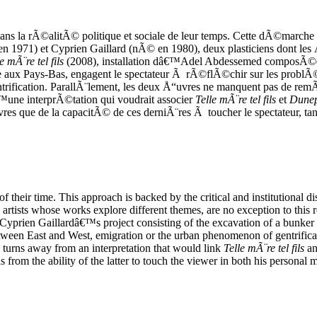
s la rÃ©alitÃ© politique et sociale de leur temps. Cette dÃ©marche est
 1971) et Cyprien Gaillard (nÃ© en 1980), deux plasticiens dont les
e mÃ¨re tel fils
(2008), installation dâ€™Adel Abdessemed composÃ©e 
aux Pays-Bas, engagent le spectateur Ã rÃ©flÃ©chir sur les problÃ©ma
ification. ParallÃ¨lement, les deux Å“uvres ne manquent pas de rem
â€™une interprÃ©tation qui voudrait associer
Telle mÃ¨re tel fils
et
Dune
es que de la capacitÃ© de ces derniÃ¨res Ã toucher le spectateur, tan
y of their time. This approach is backed by the critical and institutiona
rtists whose works explore different themes, are no exception to this 
Cyprien Gaillardâ€™s project consisting of the excavation of a bunker 
between East and West, emigration or the urban phenomenon of gentrific
e turns away from an interpretation that would link
Telle mÃ¨re tel fils
a
s from the ability of the latter to touch the viewer in both his person