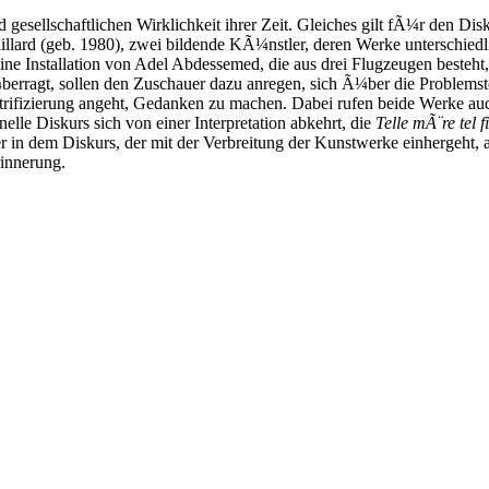
gesellschaftlichen Wirklichkeit ihrer Zeit. Gleiches gilt fÃ¼r den Dis
lard (geb. 1980), zwei bildende KÃ¼nstler, deren Werke unterschiedli
ine Installation von Adel Abdessemed, die aus drei Flugzeugen besteht
erragt, sollen den Zuschauer dazu anregen, sich Ã¼ber die Problemst
fizierung angeht, Gedanken zu machen. Dabei rufen beide Werke auc
elle Diskurs sich von einer Interpretation abkehrt, die
Telle mÃ¨re tel f
in dem Diskurs, der mit der Verbreitung der Kunstwerke einhergeht, a
rinnerung.