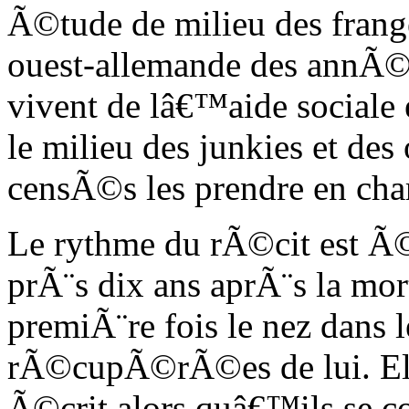
Ã©tude de milieu des fran
ouest-allemande des annÃ©e
vivent de lâ€™aide sociale e
le milieu des junkies et des
censÃ©s les prendre en cha
Le rythme du rÃ©cit est Ã
prÃ¨s dix ans aprÃ¨s la mor
premiÃ¨re fois le nez dans l
rÃ©cupÃ©rÃ©es de lui. Ell
Ã©crit alors quâ€™ils se c