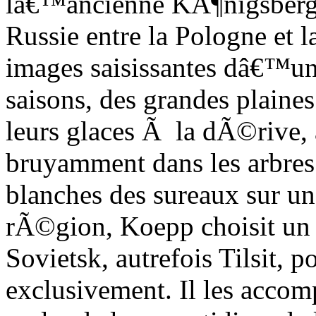
lâ€™ancienne KÃ¶nigsberg,
Russie entre la Pologne et 
images saisissantes dâ€™un
saisons, des grandes plaine
leurs glaces Ã la dÃ©rive,
bruyamment dans les arbres 
blanches des sureaux sur un
rÃ©gion, Koepp choisit un p
Sovietsk, autrefois Tilsit, 
exclusivement. Il les accomp