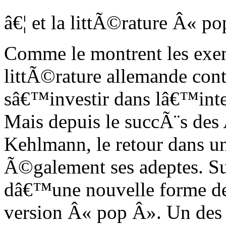
â€¦ et la littÃ©rature Â« p
Comme le montrent les ex
littÃ©rature allemande co
sâ€™investir dans lâ€™int
Mais depuis le succÃ¨s des
Kehlmann, le retour dans u
Ã©galement ses adeptes. Su
dâ€™une nouvelle forme de
version Â« pop Â». Un des 