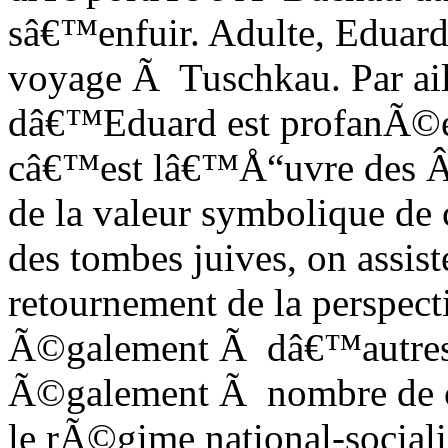
sâ€™enfuir. Adulte, Eduard l
voyage Ã Tuschkau. Par ail
dâ€™Eduard est profanÃ©e
câ€™est lâ€™Å“uvre des Â
de la valeur symbolique de 
des tombes juives, on assis
retournement de la perspect
Ã©galement Ã dâ€™autres en
Ã©galement Ã nombre de co
le rÃ©gime national-sociali