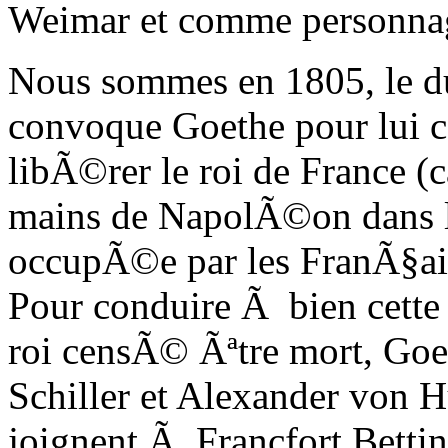
Weimar et comme personnage
Nous sommes en 1805, le d
convoque Goethe pour lui co
libÃ©rer le roi de France 
mains de NapolÃ©on dans l
occupÃ©e par les FranÃ§a
Pour conduire Ã bien cett
roi censÃ© Ãªtre mort, G
Schiller et Alexander von 
joignent Ã Francfort Betti