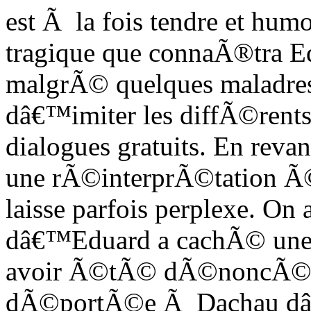
est Ã la fois tendre et hum
tragique que connaÃ®tra Ed
malgrÃ© quelques maladress
dâ€™imiter les diffÃ©rents
dialogues gratuits. En revan
une rÃ©interprÃ©tation Ã©
laisse parfois perplexe. On 
dâ€™Eduard a cachÃ© une pe
avoir Ã©tÃ© dÃ©noncÃ©e
dÃ©portÃ©e Ã Dachau dâ