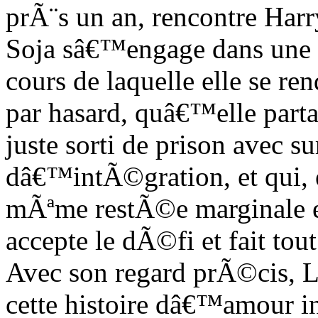
prÃ¨s un an, rencontre Harr
Soja sâ€™engage dans une r
cours de laquelle elle se r
par hasard, quâ€™elle parta
juste sorti de prison avec s
dâ€™intÃ©gration, et qui, en
mÃªme restÃ©e marginale et
accepte le dÃ©fi et fait tou
Avec son regard prÃ©cis, 
cette histoire dâ€™amour i