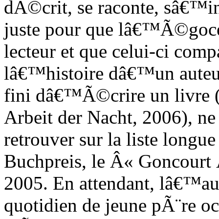
dÃ©crit, se raconte, sâ€™in
juste pour que lâ€™Ã©goce
lecteur et que celui-ci com
lâ€™histoire dâ€™un auteur
fini dâ€™Ã©crire un livre 
Arbeit der Nacht, 2006), n
retrouver sur la liste longu
Buchpreis, le Â« Goncour
2005. En attendant, lâ€™a
quotidien de jeune pÃ¨re oc