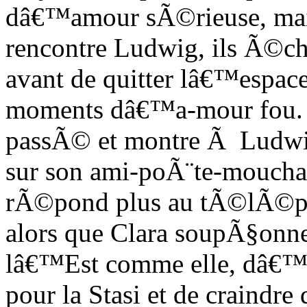
dâ€™amour sÃ©rieuse, ma
rencontre Ludwig, ils Ã©c
avant de quitter lâ€™espace
moments dâ€™a-mour fou. M
passÃ© et montre Ã Ludwi
sur son ami-poÃ¨te-moucha
rÃ©pond plus au tÃ©lÃ©ph
alors que Clara soupÃ§onn
lâ€™Est comme elle, dâ€™
pour la Stasi et de craindre 