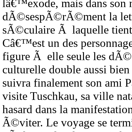
lâ€™exode, mais dans son
dÃ©sespÃ©rÃ©ment la lettre
sÃ©culaire Ã laquelle tien
Câ€™est un des personnages 
figure Ã elle seule les dÃ
culturelle double aussi bie
suivra finalement son ami 
visite Tuschkau, sa ville nat
hasard dans la manifestati
Ã©viter. Le voyage se term