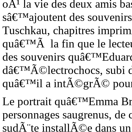
oÃ¹ la vie des deux amis ba
sâ€™ajoutent des souveni
Tuschkau, chapitres imprim
quâ€™Ã la fin que le lect
des souvenirs quâ€™Eduard 
dâ€™Ã©lectrochocs, subi da
quâ€™il a intÃ©grÃ© pour p
Le portrait quâ€™Emma Bra
personnages saugrenus, de
sudÃ¨te installÃ©e dans un