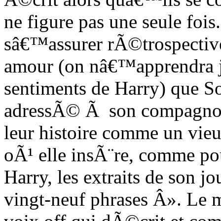
ne figure pas une seule fo
sâ€™assurer rÃ©trospectivem
amour (on nâ€™apprendra ja
sentiments de Harry) que 
adressÃ© Ã son compagnon
leur histoire comme un vie
oÃ¹ elle insÃ¨re, comme po
Harry, les extraits de son j
vingt-neuf phrases Â». Le 