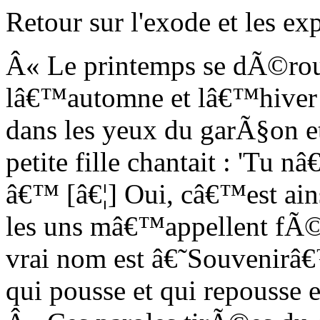
Retour sur l'exode et les ex
Â« Le printemps se dÃ©ro
lâ€™automne et lâ€™hiver ;
dans les yeux du garÃ§on et
petite fille chantait : 'Tu 
â€™ [â€¦] Oui, câ€™est ain
les uns mâ€™appellent fÃ©e
vrai nom est â€˜Souvenirâ€
qui pousse et qui repousse e