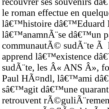
recouvrer ses souvenirs dâ
le roman effectue en quelq
lâ€™histoire dâ€™Eduard M
lâ€™anamnÃ¨se dâ€™un pa
communautÃ© sudÃ¨te Ã 
apprend lâ€™existence dâ
sudÃ¨te, les Â« ANS Â», f
Paul HÃ¤ndl, lâ€™ami dâ€
sâ€™agit dâ€™une quaranta
retrouvent rÃ©guliÃ¨rement 