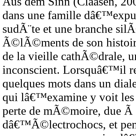
Aus dem Sinn (Claasen, 20
dans une famille dâ€™exp
sudÃ¨te et une branche sil
Ã©lÃ©ments de son histoire 
de la vieille cathÃ©drale,
inconscient. Lorsquâ€™il re
quelques mots dans un dial
qui lâ€™examine y voit le
perte de mÃ©moire, due Ã 
dâ€™Ã©lectrochocs, et pen