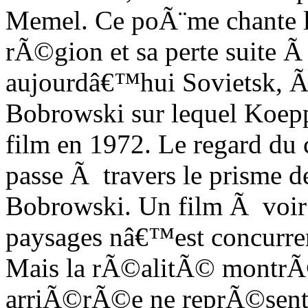
Memel. Ce poÃ¨me chante 
rÃ©gion et sa perte suite Ã
aujourdâ€™hui Sovietsk, Ã©t
Bobrowski sur lequel Koepp
film en 1972. Le regard du
passe Ã travers le prisme 
Bobrowski. Un film Ã voir
paysages nâ€™est concurren
Mais la rÃ©alitÃ© montrÃ©
arriÃ©rÃ©e ne reprÃ©sent