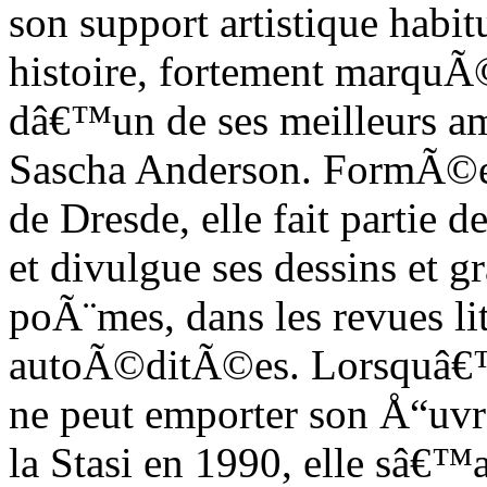
son support artistique habit
histoire, fortement marquÃ©
dâ€™un de ses meilleurs 
Sascha Anderson. FormÃ©e
de Dresde, elle fait partie d
et divulgue ses dessins et 
poÃ¨mes, dans les revues lit
autoÃ©ditÃ©es. Lorsquâ€™e
ne peut emporter son Å“uvr
la Stasi en 1990, elle sâ€