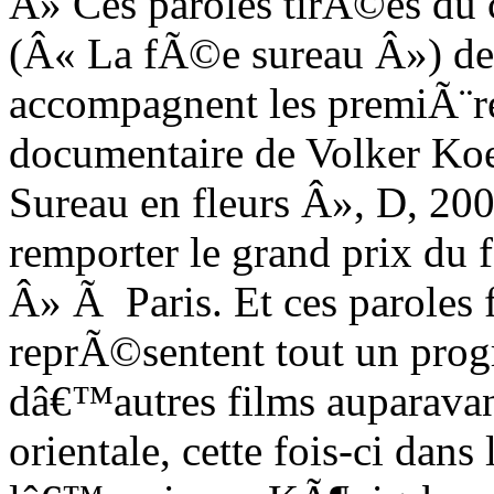
Â» Ces paroles tirÃ©es du
(Â« La fÃ©e sureau Â») de
accompagnent les premiÃ¨re
documentaire de Volker Ko
Sureau en fleurs Â», D, 20
remporter le grand prix du
Â» Ã Paris. Et ces parol
reprÃ©sentent tout un pr
dâ€™autres films auparavan
orientale, cette fois-ci dan