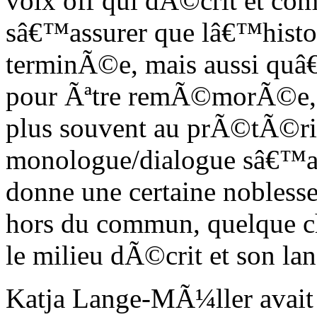
voix off qui dÃ©crit et c
sâ€™assurer que lâ€™histo
terminÃ©e, mais aussi quâ€
pour Ãªtre remÃ©morÃ©e, r
plus souvent au prÃ©tÃ©r
monologue/dialogue sâ€™a
donne une certaine nobles
hors du commun, quelque ch
le milieu dÃ©crit et son la
Katja Lange-MÃ¼ller avait