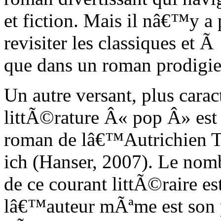
et fiction. Mais il nâ€™y a 
revisiter les classiques et Ã
que dans un roman prodigi
Un autre versant, plus cara
littÃ©rature Â« pop Â» est
roman de lâ€™Autrichien T
ich (Hanser, 2007). Le nom
de ce courant littÃ©raire es
lâ€™auteur mÃªme est son p