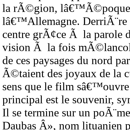
la rÃ©gion, lâ€™Ã©poque oÃ
lâ€™Allemagne. DerriÃ¨re l
centre grÃ¢ce Ã la parole 
vision Ã la fois mÃ©lanco
de ces paysages du nord par
Ã©taient des joyaux de la 
sens que le film sâ€™ouvre 
principal est le souvenir, s
Il se termine sur un poÃ¨m
Daubas Â», nom lituanien p