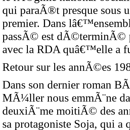
qui paraÃ®t presque sous u
premier. Dans lâ€™ensemble
passÃ© est dÃ©terminÃ© p
avec la RDA quâ€™elle a fu
Retour sur les annÃ©es 19
Dans son dernier roman BÃ¶
MÃ¼ller nous emmÃ¨ne dans
deuxiÃ¨me moitiÃ© des a
sa protagoniste Soja, qui 