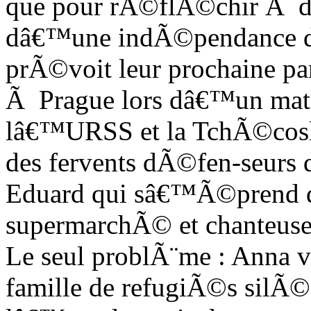
que pour rÃ©flÃ©chir Ã de
dâ€™une indÃ©pendance de
prÃ©voit leur prochaine pa
Ã Prague lors dâ€™un matc
lâ€™URSS et la TchÃ©coslo
des fervents dÃ©fen-seurs
Eduard qui sâ€™Ã©prend de 
supermarchÃ© et chanteuse
Le seul problÃ¨me : Anna 
famille de refugiÃ©s silÃ©s