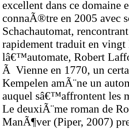
excellent dans ce domaine e
connaÃ®tre en 2005 avec s
Schachautomat, rencontrant
rapidement traduit en vingt 
lâ€™automate, Robert Laffo
Ã Vienne en 1770, un certai
Kempelen amÃ¨ne un auto
auquel sâ€™affrontent les 
Le deuxiÃ¨me roman de Rob
ManÃ¶ver (Piper, 2007) pre