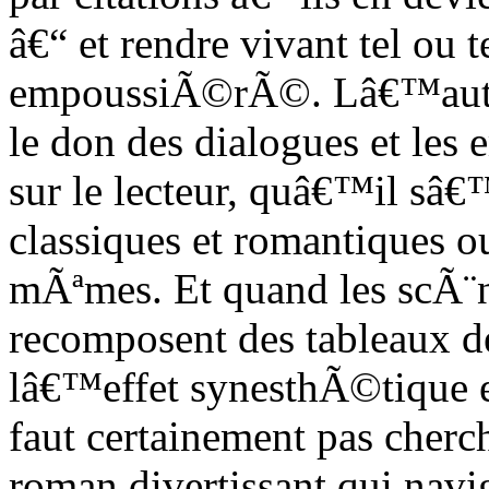
â€“ et rendre vivant tel ou
empoussiÃ©rÃ©. Lâ€™aute
le don des dialogues et les
sur le lecteur, quâ€™il sâ€™
classiques et romantiques ou
mÃªmes. Et quand les scÃ¨
recomposent des tableaux d
lâ€™effet synesthÃ©tique em
faut certainement pas cherc
roman divertissant qui nav