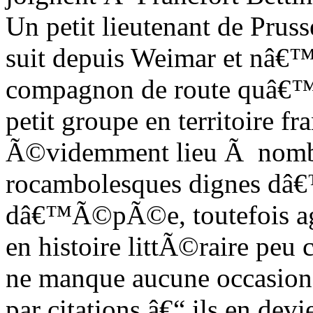
Un petit lieutenant de Pruss
suit depuis Weimar et nâ€™
compagnon de route quâ€™a
petit groupe en territoire 
Ã©videmment lieu Ã nomb
rocambolesques dignes dâ€
dâ€™Ã©pÃ©e, toutefois 
en histoire littÃ©raire peu
ne manque aucune occasion p
par citations â€“ ils en de