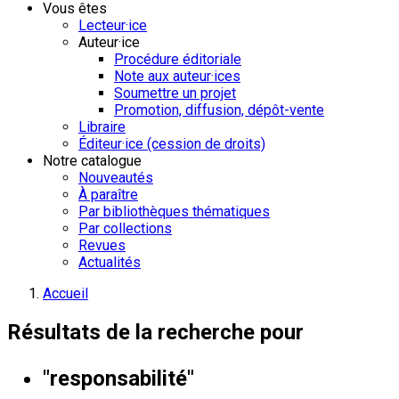
Vous êtes
Lecteur·ice
Auteur·ice
Procédure éditoriale
Note aux auteur·ices
Soumettre un projet
Promotion, diffusion, dépôt-vente
Libraire
Éditeur·ice (cession de droits)
Notre catalogue
Nouveautés
À paraître
Par bibliothèques thématiques
Par collections
Revues
Actualités
Accueil
Résultats de la recherche pour
"responsabilité"