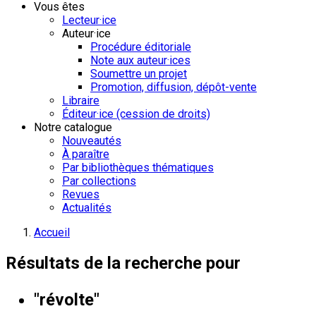
Vous êtes
Lecteur·ice
Auteur·ice
Procédure éditoriale
Note aux auteur·ices
Soumettre un projet
Promotion, diffusion, dépôt-vente
Libraire
Éditeur·ice (cession de droits)
Notre catalogue
Nouveautés
À paraître
Par bibliothèques thématiques
Par collections
Revues
Actualités
Accueil
Résultats de la recherche pour
"révolte"