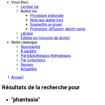
Vous êtes
Lecteur·ice
Auteur·ice
Procédure éditoriale
Note aux auteur·ices
Soumettre un projet
Promotion, diffusion, dépôt-vente
Libraire
Éditeur·ice (cession de droits)
Notre catalogue
Nouveautés
À paraître
Par bibliothèques thématiques
Par collections
Revues
Actualités
Accueil
Résultats de la recherche pour
"phantasia"