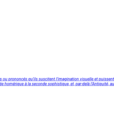
 ou prononcés qu’ils suscitent l’imagination visuelle et puissent 
e homérique à la seconde sophistique, et, par-delà l’Antiquité, 