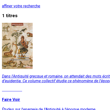
affiner votre recherche
1 titres
Dans l'Antiquité grecque et romaine, on attendait des mots écrits
d’euidentia. Ce volume collectif étudie ce phénomène de l’épopé
Lire la suite
Faire Voir
Études sur l'
enargeia
de l'Antiquité à l'époque moderne