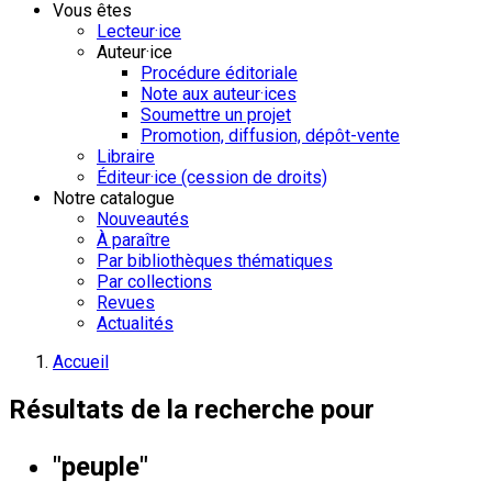
Vous êtes
Lecteur·ice
Auteur·ice
Procédure éditoriale
Note aux auteur·ices
Soumettre un projet
Promotion, diffusion, dépôt-vente
Libraire
Éditeur·ice (cession de droits)
Notre catalogue
Nouveautés
À paraître
Par bibliothèques thématiques
Par collections
Revues
Actualités
Accueil
Résultats de la recherche pour
"peuple"