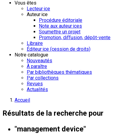
Vous êtes
Lecteur·ice
Auteur·ice
Procédure éditoriale
Note aux auteur·ices
Soumettre un projet
Promotion, diffusion, dépôt-vente
Libraire
Éditeur·ice (cession de droits)
Notre catalogue
Nouveautés
À paraître
Par bibliothèques thématiques
Par collections
Revues
Actualités
Accueil
Résultats de la recherche pour
"management device"