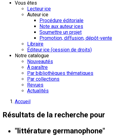
Vous êtes
Lecteur·ice
Auteur·ice
Procédure éditoriale
Note aux auteur·ices
Soumettre un projet
Promotion, diffusion, dépôt-vente
Libraire
Éditeur·ice (cession de droits)
Notre catalogue
Nouveautés
À paraître
Par bibliothèques thématiques
Par collections
Revues
Actualités
Accueil
Résultats de la recherche pour
"littérature germanophone"