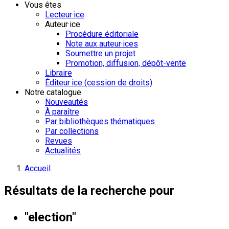
Vous êtes
Lecteur·ice
Auteur·ice
Procédure éditoriale
Note aux auteur·ices
Soumettre un projet
Promotion, diffusion, dépôt-vente
Libraire
Éditeur·ice (cession de droits)
Notre catalogue
Nouveautés
À paraître
Par bibliothèques thématiques
Par collections
Revues
Actualités
Accueil
Résultats de la recherche pour
"election"