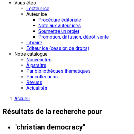
Vous êtes
Lecteur·ice
Auteur·ice
Procédure éditoriale
Note aux auteur·ices
Soumettre un projet
Promotion, diffusion, dépôt-vente
Libraire
Éditeur·ice (cession de droits)
Notre catalogue
Nouveautés
À paraître
Par bibliothèques thématiques
Par collections
Revues
Actualités
Accueil
Résultats de la recherche pour
"christian democracy"