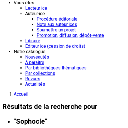
Vous êtes
Lecteur·ice
Auteur·ice
Procédure éditoriale
Note aux auteur·ices
Soumettre un projet
Promotion, diffusion, dépôt-vente
Libraire
Éditeur·ice (cession de droits)
Notre catalogue
Nouveautés
À paraître
Par bibliothèques thématiques
Par collections
Revues
Actualités
Accueil
Résultats de la recherche pour
"Sophocle"