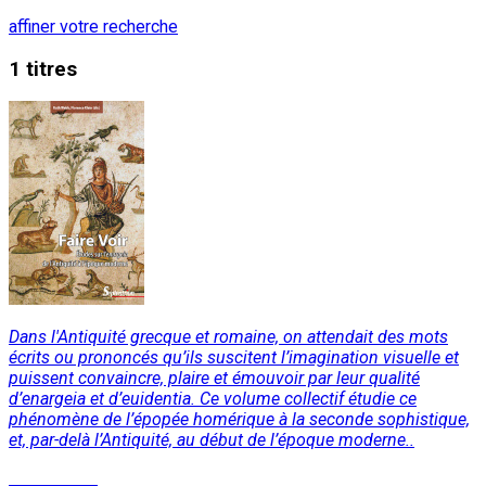
affiner votre recherche
1 titres
Dans l'Antiquité grecque et romaine, on attendait des mots
écrits ou prononcés qu’ils suscitent l’imagination visuelle et
puissent convaincre, plaire et émouvoir par leur qualité
d’enargeia et d’euidentia. Ce volume collectif étudie ce
phénomène de l’épopée homérique à la seconde sophistique,
et, par-delà l’Antiquité, au début de l’époque moderne..
Lire la suite