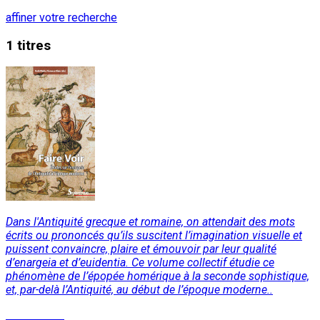
affiner votre recherche
1 titres
Dans l'Antiquité grecque et romaine, on attendait des mots
écrits ou prononcés qu’ils suscitent l’imagination visuelle et
puissent convaincre, plaire et émouvoir par leur qualité
d’enargeia et d’euidentia. Ce volume collectif étudie ce
phénomène de l’épopée homérique à la seconde sophistique,
et, par-delà l’Antiquité, au début de l’époque moderne..
Lire la suite