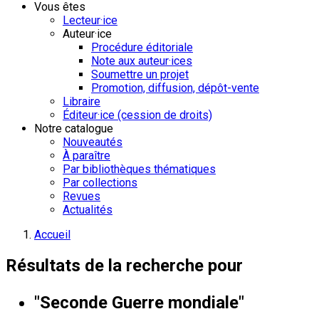
Vous êtes
Lecteur·ice
Auteur·ice
Procédure éditoriale
Note aux auteur·ices
Soumettre un projet
Promotion, diffusion, dépôt-vente
Libraire
Éditeur·ice (cession de droits)
Notre catalogue
Nouveautés
À paraître
Par bibliothèques thématiques
Par collections
Revues
Actualités
Accueil
Résultats de la recherche pour
"Seconde Guerre mondiale"