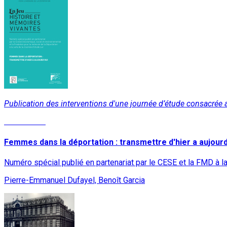
Publication des interventions d'une journée d’étude consacrée 
Lire la suite
Femmes dans la déportation : transmettre d'hier a aujourd
Numéro spécial publié en partenariat par le CESE et la FMD à la
Pierre-Emmanuel Dufayel, Benoît Garcia