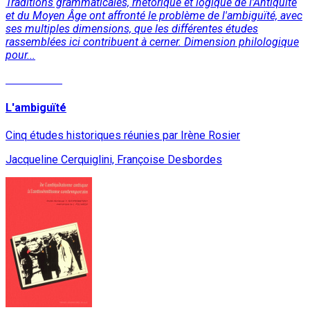
Traditions grammaticales, rhétorique et logique de l'Antiquité
et du Moyen Âge ont affronté le problème de l'ambiguïté, avec
ses multiples dimensions, que les différentes études
rassemblées ici contribuent à cerner. Dimension philologique
pour...
Lire la suite
L'ambiguïté
Cinq études historiques réunies par Irène Rosier
Jacqueline Cerquiglini, Françoise Desbordes