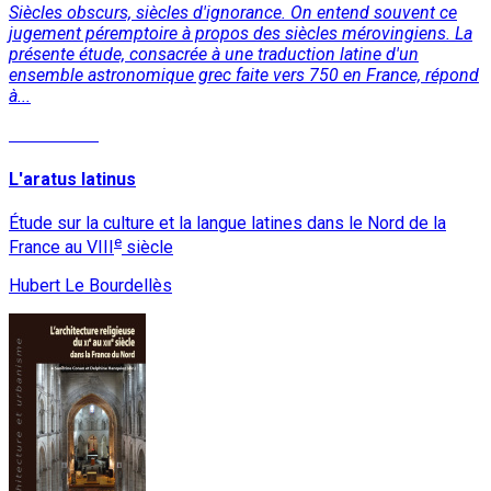
Siècles obscurs, siècles d'ignorance. On entend souvent ce
jugement péremptoire à propos des siècles mérovingiens. La
présente étude, consacrée à une traduction latine d'un
ensemble astronomique grec faite vers 750 en France, répond
à...
Lire la suite
L'aratus latinus
Étude sur la culture et la langue latines dans le Nord de la
e
France au VIII
siècle
Hubert Le Bourdellès