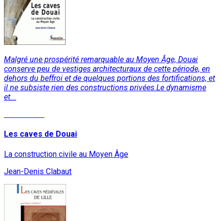
Malgré une prospérité remarquable au Moyen Âge, Douai
conserve peu de vestiges architecturaux de cette période, en
dehors du beffroi et de quelques portions des fortifications, et
il ne subsiste rien des constructions privées.Le dynamisme
et...
Lire la suite
Les caves de Douai
La construction civile au Moyen Âge
Jean-Denis Clabaut