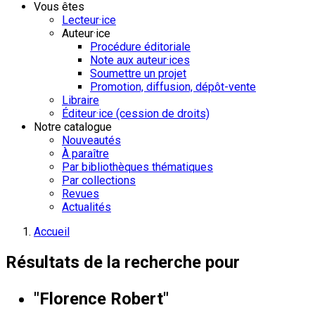
Vous êtes
Lecteur·ice
Auteur·ice
Procédure éditoriale
Note aux auteur·ices
Soumettre un projet
Promotion, diffusion, dépôt-vente
Libraire
Éditeur·ice (cession de droits)
Notre catalogue
Nouveautés
À paraître
Par bibliothèques thématiques
Par collections
Revues
Actualités
Accueil
Résultats de la recherche pour
"Florence Robert"