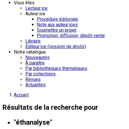
Vous êtes
Lecteur·ice
Auteur·ice
Procédure éditoriale
Note aux auteur·ices
Soumettre un projet
Promotion, diffusion, dépôt-vente
Libraire
Éditeur·ice (cession de droits)
Notre catalogue
Nouveautés
À paraître
Par bibliothèques thématiques
Par collections
Revues
Actualités
Accueil
Résultats de la recherche pour
"éthanalyse"