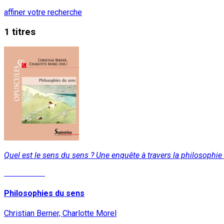
affiner votre recherche
1 titres
Quel est le sens du sens ? Une enquête à travers la philosophi
Lire la suite
Philosophies du sens
Christian Berner, Charlotte Morel