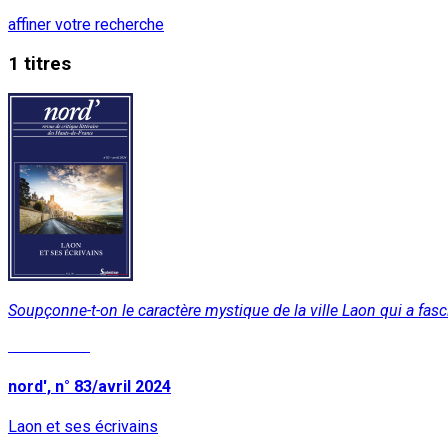
affiner votre recherche
1 titres
Soupçonne-t-on le caractère mystique de la ville Laon qui a fa
Lire la suite
nord', n° 83/avril 2024
Laon et ses écrivains