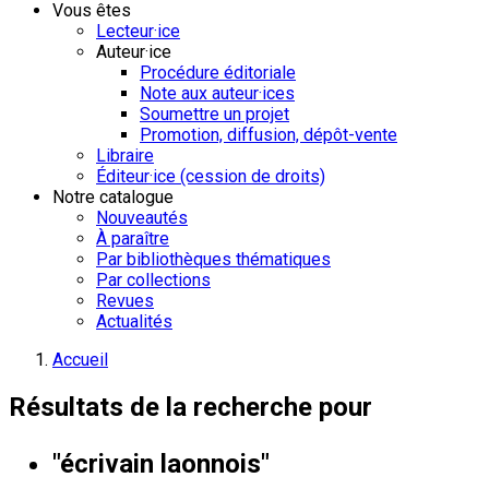
Vous êtes
Lecteur·ice
Auteur·ice
Procédure éditoriale
Note aux auteur·ices
Soumettre un projet
Promotion, diffusion, dépôt-vente
Libraire
Éditeur·ice (cession de droits)
Notre catalogue
Nouveautés
À paraître
Par bibliothèques thématiques
Par collections
Revues
Actualités
Accueil
Résultats de la recherche pour
"écrivain laonnois"