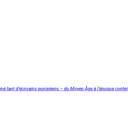
sciné tant d'écrivains européens – du Moyen Âge à l’époque cont