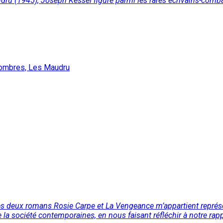
u (1945), Joseph Kessel figure parmi les rares écrivains-combat
 ombres, Les Maudru
 deux romans Rosie Carpe et La Vengeance m’appartient représen
e la société contemporaines, en nous faisant réfléchir à notre rappo