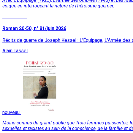
Avec L’Équipage (1923), L’Armée des ombres (1943) et Les Maudr
épique en interrogeant la nature de l’héroïsme guerrier.
Lire la suite
Roman 20-50, n° 81/juin 2026
Récits de guerre de Joseph Kessel : L'Équipage, L'Armée des
Alain Tassel
nouveau
Moins connus du grand public que Trois femmes puissantes, les
sexuelles et racistes au sein de la conscience, de la famille et d