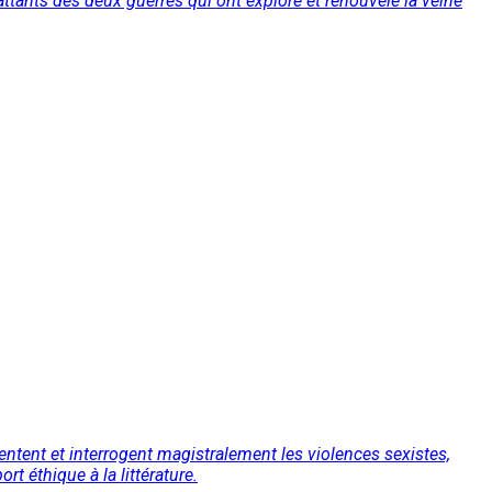
tants des deux guerres qui ont exploré et renouvelé la veine
tent et interrogent magistralement les violences sexistes,
rt éthique à la littérature.