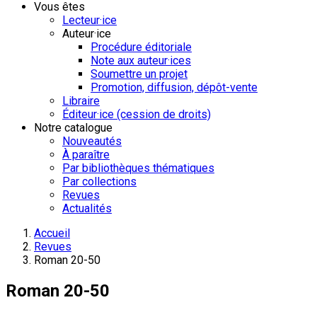
Vous êtes
Lecteur·ice
Auteur·ice
Procédure éditoriale
Note aux auteur·ices
Soumettre un projet
Promotion, diffusion, dépôt-vente
Libraire
Éditeur·ice (cession de droits)
Notre catalogue
Nouveautés
À paraître
Par bibliothèques thématiques
Par collections
Revues
Actualités
Accueil
Revues
Roman 20-50
Roman 20-50