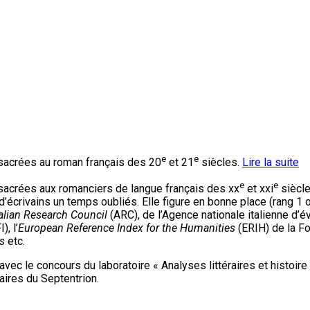
e
e
sacrées au roman français des 20
et 21
siècles.
Lire la suite
e
e
sacrées aux romanciers de langue français des xx
et xxi
siècle
te d’écrivains un temps oubliés. Elle figure en bonne place (rang
alian Research Council
(ARC), de l’Agence nationale italienne d’é
), l’
European Reference Index for the Humanities
(ERIH) de la F
ls
etc.
vec le concours du laboratoire « Analyses littéraires et histoire 
taires du Septentrion.