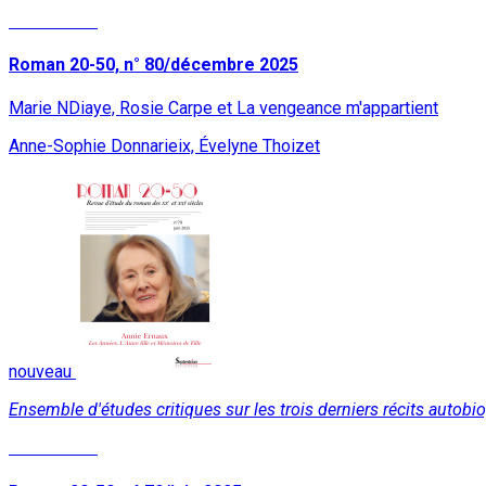
Lire la suite
Roman 20-50, n° 80/décembre 2025
Marie NDiaye, Rosie Carpe et La vengeance m'appartient
Anne-Sophie Donnarieix, Évelyne Thoizet
nouveau
Ensemble d'études critiques sur les trois derniers récits autob
Lire la suite