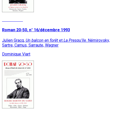
Lire la suite
Roman 20-50, n° 16/décembre 1993
Julien Gracq,
Un balcon en forêt
et
La Presqu'île
. Némirovsky,
Sartre, Camus, Sarraute, Wagner
Dominique Viart