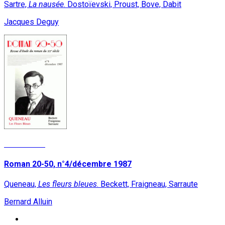
Sartre,
La nausée
. Dostoïevski, Proust, Bove, Dabit
Jacques Deguy
Lire la suite
Roman 20-50, n°4/décembre 1987
Queneau,
Les fleurs bleues
. Beckett, Fraigneau, Sarraute
Bernard Alluin