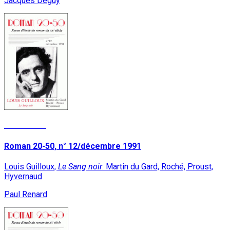
Jacques Deguy
Lire la suite
Roman 20-50, n° 12/décembre 1991
Louis Guilloux,
Le Sang noir
. Martin du Gard, Roché, Proust,
Hyvernaud
Paul Renard