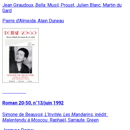
Jean Giraudoux,
Bella
. Musil, Proust, Julien Blanc, Martin du
Gard
Pierre d'Almeida, Alain Duneau
Lire la suite
Roman 20-50, n°13/juin 1992
Simone de Beauvoir,
L'Invitée
,
Les Mandarins
, inédit :
Malentendu à Moscou
. Raphaël, Sarraute, Green