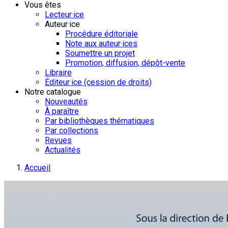
Vous êtes
Lecteur·ice
Auteur·ice
Procédure éditoriale
Note aux auteur·ices
Soumettre un projet
Promotion, diffusion, dépôt-vente
Libraire
Éditeur·ice (cession de droits)
Notre catalogue
Nouveautés
À paraître
Par bibliothèques thématiques
Par collections
Revues
Actualités
Accueil